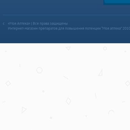
«Моя Аптека» | Все права защищены
Интернет-магазин препаратов для повышения потенции “Моя аптека” 201