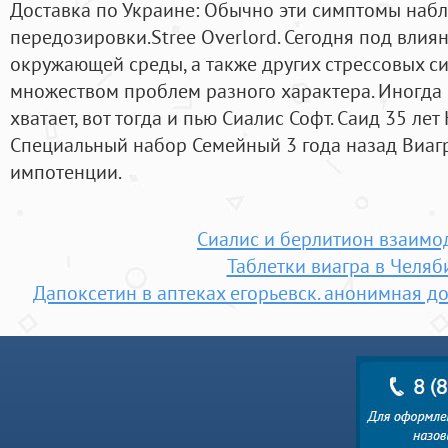
Доставка по Украине: Обычно эти симптомы наб
передозировки.Stree Overlord. Сегодня под вли
окружающей среды, а также других стрессовых с
множеством проблем разного характера. Иногда 
хватает, вот тогда и пью Сиалис Софт. Саид 35 ле
Специальный набор Семейный 3 года назад Виагр
импотенции.
Сиалис и берлитион взаимо
Таблетки виагра в Челяб
Дапоксетин в аптеках егорьевск. анонимная д