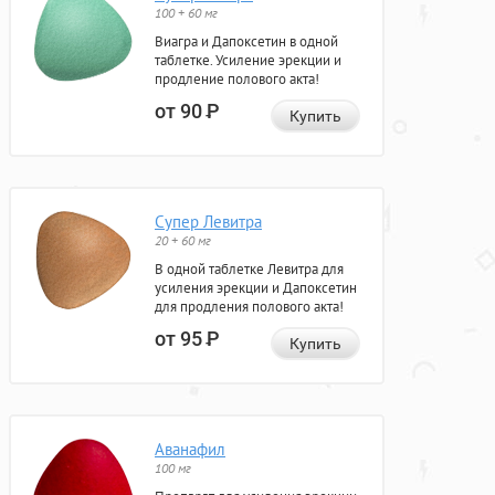
100 + 60 мг
Виагра и Дапоксетин в одной
таблетке. Усиление эрекции и
продление полового акта!
от 90
Р
Купить
Супер Левитра
20 + 60 мг
В одной таблетке Левитра для
усиления эрекции и Дапоксетин
для продления полового акта!
от 95
Р
Купить
Аванафил
100 мг