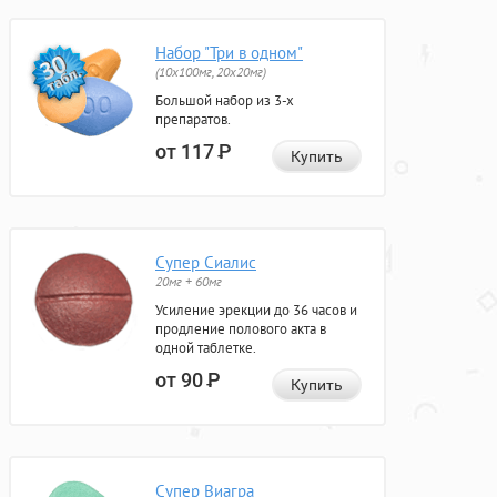
Набор "Три в одном"
(10x100мг, 20x20мг)
Большой набор из 3-х
препаратов.
от 117
Р
Купить
Супер Сиалис
20мг + 60мг
Усиление эрекции до 36 часов и
продление полового акта в
одной таблетке.
от 90
Р
Купить
Супер Виагра