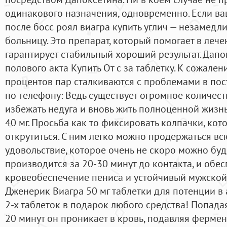
одинакового назначения, одновременно. Если ва
после босс роял виагра купить углич — незамедли
больницу. Это препарат, который помогает в леч
гарантирует стабильный хороший результат. Дап
полового акта Купить От c за таблетку. К сожале
процентов пар сталкиваются с проблемами в пос
по телефону: Ведь существует огромное количест
избежать недуга и вновь жить полноценной жизнь
40 мг. Просьба как то фиксировать колпачки, кот
открутиться. С ним легко можно продержаться всю
удовольствие, которое очень не скоро можно буд
производится за 20-30 минут до контакта, и обе
кровеобеспечение пениса и устойчивый мужской
Дженерик Виагра 50 мг таблетки для потенции в 
2-х таблеток в подарок любого средства! Попада
20 минут он проникает в кровь, подавляя фермен