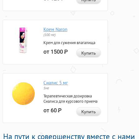
Крем Naron
(100 мг)
Крем для сужения влагалища
от 1500
Р
Купить
Сиалис 5 мг
5мг
Терапевтическая дозировка
Сиалиса для курсового приема
от 60
Р
Купить
На пути к совершенству вместе с нами