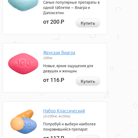
Самые популярные препараты в
одной таблетке — Виагра и
Дапоксетин.
от 200
Р
Купить
Женская Виагра
100мг
Новые, яркие ощущения для
девушек и женщин.
от 116
Р
Купить
Набор Классический
(2x100мг, 4x20мг)
Попробуй и выбери наиболее
понравившийся препарат.