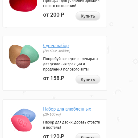
Препарат для усиления эрекции
нового поколения!
от 200
Р
Купить
Супер набор
(2х160мг, 4х80мг)
Попробуй все супер препараты
для усиления эрекции и
продления полового акта!
от 158
Р
Купить
Набор для влюбленных
(10х100 мг)
Набор для двоих, добавь страсти
в постель!
от 120
Р
Купить