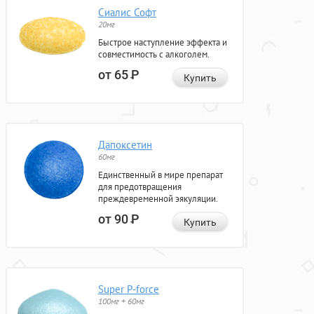
Сиалис Софт
20мг
Быстрое наступление эффекта и
совместимость с алкоголем.
от 65
Р
Купить
Дапоксетин
60мг
Единственный в мире препарат
для предотвращения
преждевременной эякуляции.
от 90
Р
Купить
Super P-force
100мг + 60мг