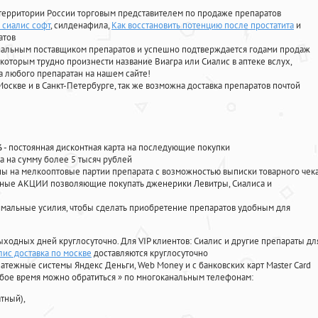
территории России торговым представителем по продаже препаратов
 сиалис софт
, силденафила
,
Как восстановить потенцию после простатита
и
атов
циальным поставщиком препаратов и успешно подтверждается годами продаж
 которым трудно произнести название Виагра или Сиалис в аптеке вслух,
 любого препаратан на нашем сайте!
Москве и в Санкт-Петербурге, так же возможна доставка препаратов почтой
%
- постоянная дисконтная карта на последующие покупки
а на сумму более 5 тысяч рублей
 на мелкооптовые партии препарата с возможностью выписки товарного чек
личные АКЦИИ позволяющие покупать дженерики Левитры, Сиалиса и
мальные усилия, чтобы сделать приобретение препаратов удобным для
ыходных дней круглосуточно. Для VIP клиентов: Сиалис и другие препараты дл
ис доставка по москве
доставляются круглосуточно
атежные системы Яндекс Деньги, Web Money и с банковских карт Master Card
юбое время можно обратиться
»
по многоканальным телефонам:
тный),