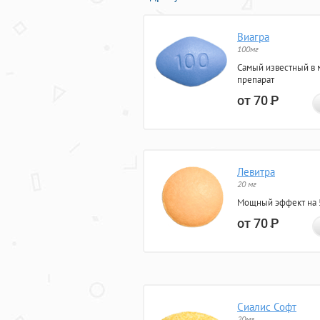
Виагра
100мг
Самый известный в 
препарат
от 70
Р
Левитра
20 мг
Мощный эффект на 5
от 70
Р
Сиалис Софт
20мг