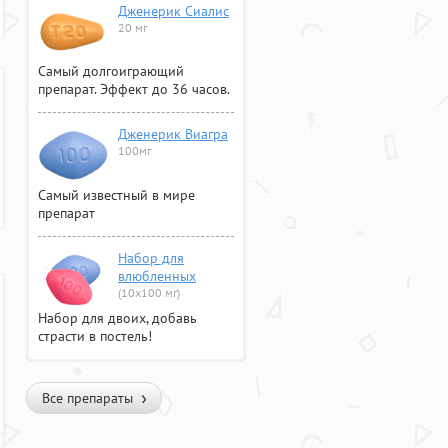
Дженерик Сиалис
20 мг
Самый долгоиграющий
препарат. Эффект до 36 часов.
Дженерик Виагра
100мг
Самый известный в мире
препарат
Набор для
влюбленных
(10х100 мг)
Набор для двоих, добавь
страсти в постель!
Все препараты