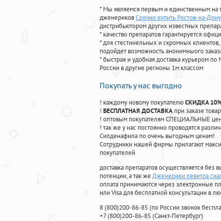
* Мы являемся первым и единственным на 
дженериков
Срочно купить Ростов-на-Дону
дистрибьютором других известных препар
* качество препаратов гарантируется офи
* для стестинельных и скромных клиентов,
подойдет возможность анонимныого заказа
* быстрая и удобная доставка курьером по 
России в другие регионы 1м классом
Покупать у нас выгодно
! каждому новому покупателю
СКИДКА 10
!
БЕСПЛАТНАЯ ДОСТАВКА
при заказе товар
! оптовым покупателям СПЕЦИАЛЬНЫЕ цены
! так же у нас постоянно проводятся раз
Силденафила по очень выгодным ценам!
Cотрудники нашей фирмы прилагают макси
покупателей
доставка препаратов осуществляется без в
потенции, а так же
Дженерики левитра сиал
оплата принимаются через электронные пл
или Visa для бесплатной консультации в л
8
(800
)200-86-85
(
по России звонок беспла
+7
(800
)200-86-85
(
Санкт-Петербург)