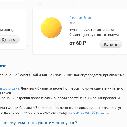
Сиалис 5 мг
5мг
лагалища
Терапевтическая дозировка
Сиалиса для курсового приема
Купить
от 60
Р
Купить
нами
олноценной счастливой инитмной жизни. Вам помогут средства, придагаемые
н фото цена
, Левитра и Сиалис, а также Попперсы помогут сделать интимную
и яркой
Ансомон и Гетропин добавят силы, энергии спортсменам и решат проблемы
ориамин Форте, Guarana и Экдистерон повысят выносливость организма, вернут
огих внутренних органов, омолодят кожу, и,
Левитра одт 10 мг цена
.
Почему нужно покупать именно у нас?