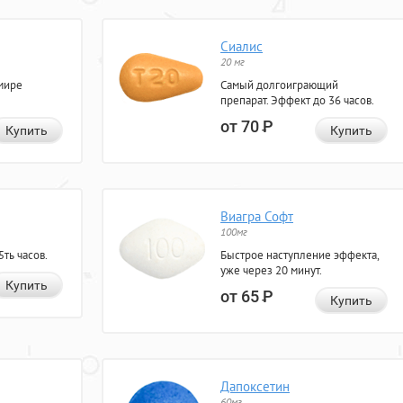
Сиалис
20 мг
мире
Самый долгоиграющий
препарат. Эффект до 36 часов.
от 70
Р
Купить
Купить
Виагра Софт
100мг
ть часов.
Быстрое наступление эффекта,
уже через 20 минут.
Купить
от 65
Р
Купить
Дапоксетин
60мг