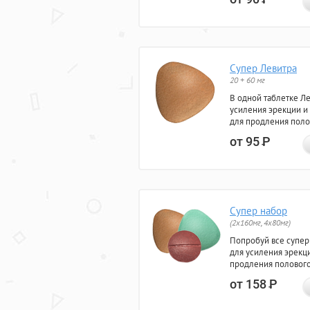
Супер Левитра
20 + 60 мг
В одной таблетке Л
усиления эрекции и
для продления поло
от 95
Р
Супер набор
(2х160мг, 4х80мг)
Попробуй все супер
для усиления эрекц
продления полового
от 158
Р