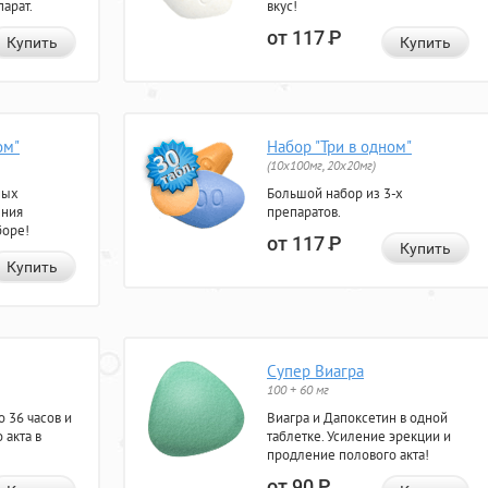
арат.
вкус!
от 117
Р
Купить
Купить
ом"
Набор "Три в одном"
(10x100мг, 20x20мг)
ных
Большой набор из 3-х
ения
препаратов.
боре!
от 117
Р
Купить
Купить
Супер Виагра
100 + 60 мг
 36 часов и
Виагра и Дапоксетин в одной
 акта в
таблетке. Усиление эрекции и
продление полового акта!
от 90
Р