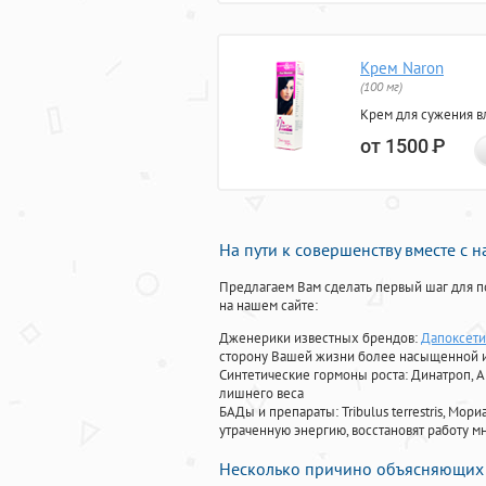
Крем Naron
(100 мг)
Крем для сужения в
от 1500
Р
На пути к совершенству вместе с 
Предлагаем Вам сделать первый шаг для п
на нашем сайте:
Дженерики известных брендов:
Дапоксети
сторону Вашей жизни более насыщенной 
Синтетические гормоны роста
: Динатроп, 
лишнего веса
БАДы и препараты:
Tribulus terrestris, М
утраченную энергию, восстановят работу мн
Несколько причино объясняющих 