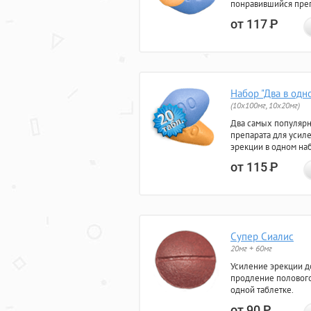
понравившийся преп
от 117
Р
Набор "Два в одн
(10x100мг, 10x20мг)
Два самых популяр
препарата для усил
эрекции в одном на
от 115
Р
Супер Сиалис
20мг + 60мг
Усиление эрекции до
продление полового
одной таблетке.
от 90
Р