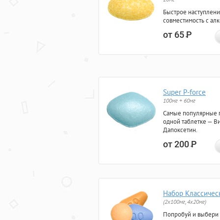
Быстрое наступлени
совместимость с ал
от 65
Р
Super P-force
100мг + 60мг
Самые популярные 
одной таблетке — Ви
Дапоксетин.
от 200
Р
Набор Классичес
(2x100мг, 4x20мг)
Попробуй и выбери