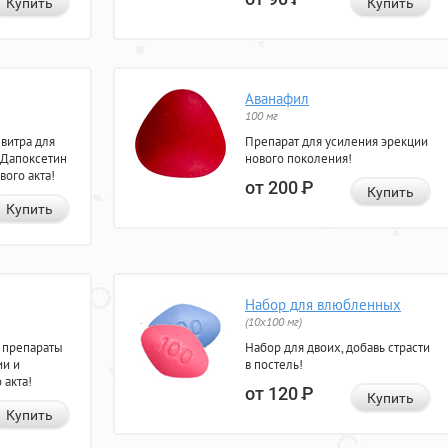
Купить
Купить
Аванафил
100 мг
евитра для
Препарат для усиления эрекции
 Дапоксетин
нового поколения!
вого акта!
от 200
Р
Купить
Купить
Набор для влюбленных
(10х100 мг)
 препараты
Набор для двоих, добавь страсти
ии и
в постель!
 акта!
от 120
Р
Купить
Купить