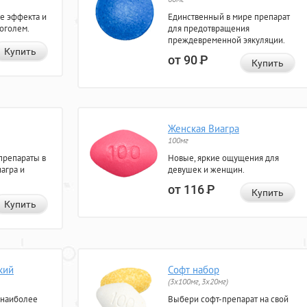
е эффекта и
Единственный в мире препарат
коголем.
для предотвращения
преждевременной эякуляции.
Купить
от 90
Р
Купить
Женская Виагра
100мг
препараты в
Новые, яркие ощущения для
агра и
девушек и женщин.
от 116
Р
Купить
Купить
кий
Софт набор
(3x100мг, 3x20мг)
 наиболее
Выбери софт-препарат на свой