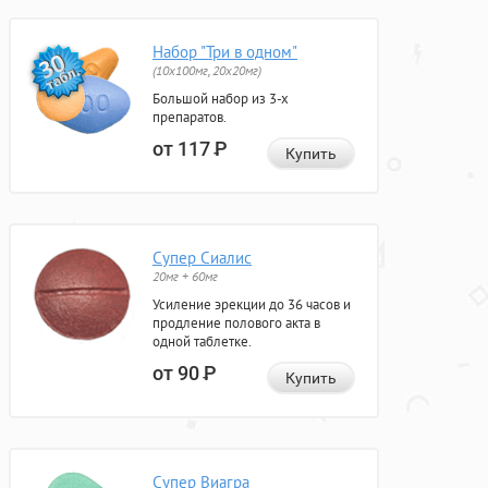
Набор "Три в одном"
(10x100мг, 20x20мг)
Большой набор из 3-х
препаратов.
от 117
Р
Купить
Супер Сиалис
20мг + 60мг
Усиление эрекции до 36 часов и
продление полового акта в
одной таблетке.
от 90
Р
Купить
Супер Виагра