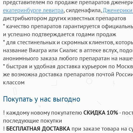
представителем по продаже препаратов дженер
екатеринбурге левитра
, силденафила
,
Дженерики
дистрибьютором других известных препаратов
* качество препаратов гарантируется официаль
и успешно подтверждается годами продаж
* для стестинельных и скромных клиентов, кото
название Виагра или Сиалис в аптеке вслух, под
анонимныого заказа любого препаратан на наше
* быстрая и удобная доставка курьером по Москве
же возможна доставка препаратов почтой России
классом
Покупать у нас выгодно
! каждому новому покупателю
СКИДКА 10%
- пос
последующие покупки
!
БЕСПЛАТНАЯ ДОСТАВКА
при заказе товара на с