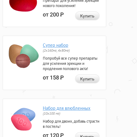
Препарат для усиления эрекции
нового поколения!
от 200
Р
Купить
Супер набор
(2х160мг, 4х80мг)
Попробуй все супер препараты
для усиления эрекции и
продления полового акта!
от 158
Р
Купить
Набор для влюбленных
(10х100 мг)
Набор для двоих, добавь страсти
в постель!
от 120
Р
Купить