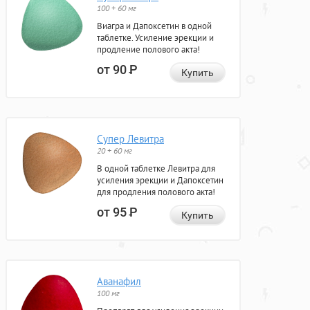
100 + 60 мг
Виагра и Дапоксетин в одной
таблетке. Усиление эрекции и
продление полового акта!
от 90
Р
Купить
Супер Левитра
20 + 60 мг
В одной таблетке Левитра для
усиления эрекции и Дапоксетин
для продления полового акта!
от 95
Р
Купить
Аванафил
100 мг