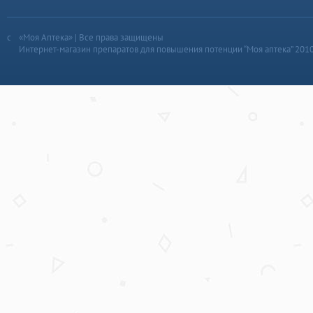
«Моя Аптека» | Все права защищены
Интернет-магазин препаратов для повышения потенции “Моя аптека” 201