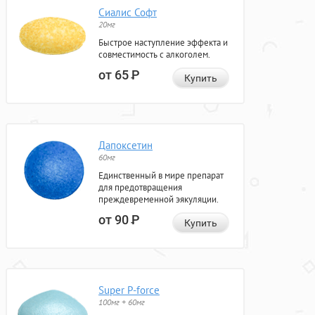
Сиалис Софт
20мг
Быстрое наступление эффекта и
совместимость с алкоголем.
от 65
Р
Купить
Дапоксетин
60мг
Единственный в мире препарат
для предотвращения
преждевременной эякуляции.
от 90
Р
Купить
Super P-force
100мг + 60мг