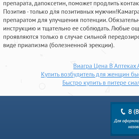
препарата, дапоксетин, поможет продлить контак
Позитив - только для позитивных мужчин!Камагр
препаратом для улучшения потенции. Обязатель
инструкцию и тщательно ее соблюдать. Любые 
проявляются только в случае сильной передозиро
виде приапизма (болезненной эрекции).
Виагра Цена В Аптеках 
Купить возбудитель для женщин бы
Быстро купить в питере сиа