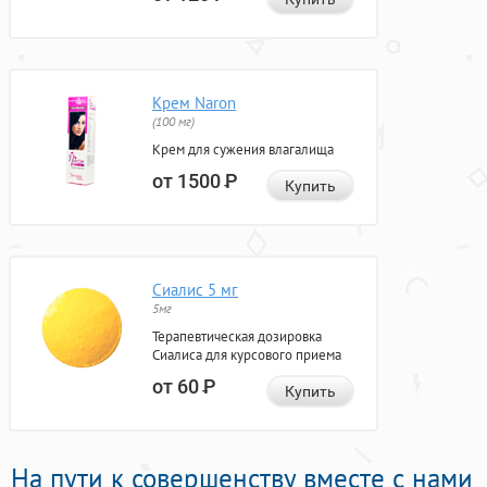
Крем Naron
(100 мг)
Крем для сужения влагалища
от 1500
Р
Купить
Сиалис 5 мг
5мг
Терапевтическая дозировка
Сиалиса для курсового приема
от 60
Р
Купить
На пути к совершенству вместе с нами