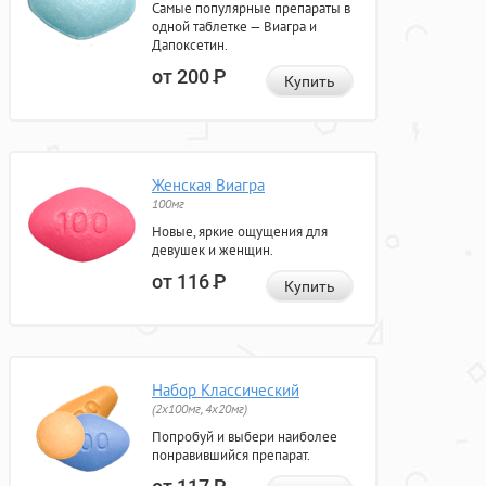
Самые популярные препараты в
одной таблетке — Виагра и
Дапоксетин.
от 200
Р
Купить
Женская Виагра
100мг
Новые, яркие ощущения для
девушек и женщин.
от 116
Р
Купить
Набор Классический
(2x100мг, 4x20мг)
Попробуй и выбери наиболее
понравившийся препарат.