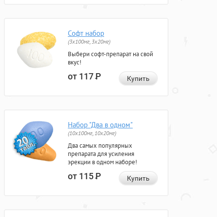
Софт набор
(3x100мг, 3x20мг)
Выбери софт-препарат на свой
вкус!
от 117
Р
Купить
Набор "Два в одном"
(10x100мг, 10x20мг)
Два самых популярных
препарата для усиления
эрекции в одном наборе!
от 115
Р
Купить