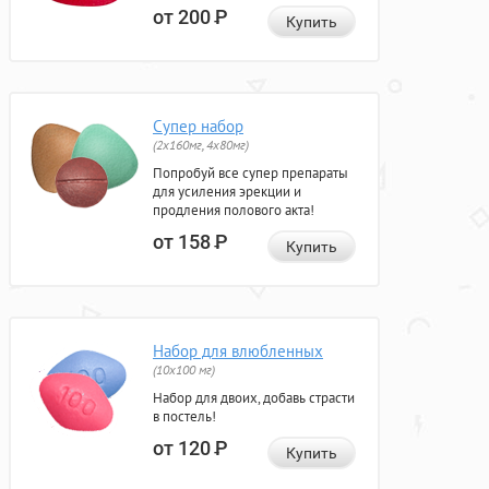
от 200
Р
Купить
Супер набор
(2х160мг, 4х80мг)
Попробуй все супер препараты
для усиления эрекции и
продления полового акта!
от 158
Р
Купить
Набор для влюбленных
(10х100 мг)
Набор для двоих, добавь страсти
в постель!
от 120
Р
Купить