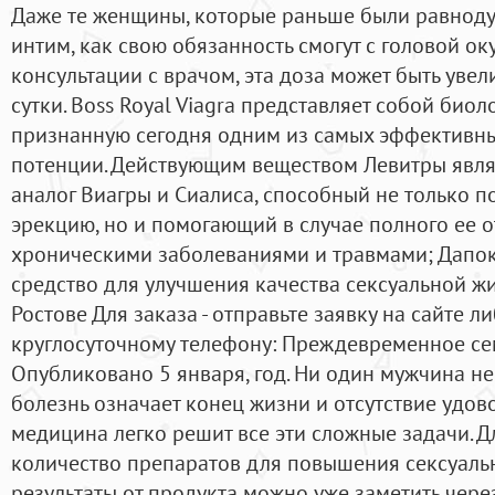
Даже те женщины, которые раньше были равнод
интим, как свою обязанность смогут с головой ок
консультации с врачом, эта доза может быть увел
сутки. Boss Royal Viagra представляет собой биол
признанную сегодня одним из самых эффективны
потенции. Действующим веществом Левитры явля
аналог Виагры и Сиалиса, способный не только 
эрекцию, но и помогающий в случае полного ее от
хроническими заболеваниями и травмами; Дапок
средство для улучшения качества сексуальной жи
Ростове Для заказа - отправьте заявку на сайте л
круглосуточному телефону: Преждевременное се
Опубликовано 5 января, год. Ни один мужчина не 
болезнь означает конец жизни и отсутствие удов
медицина легко решит все эти сложные задачи. Д
количество препаратов для повышения сексуаль
результаты от продукта можно уже заметить через