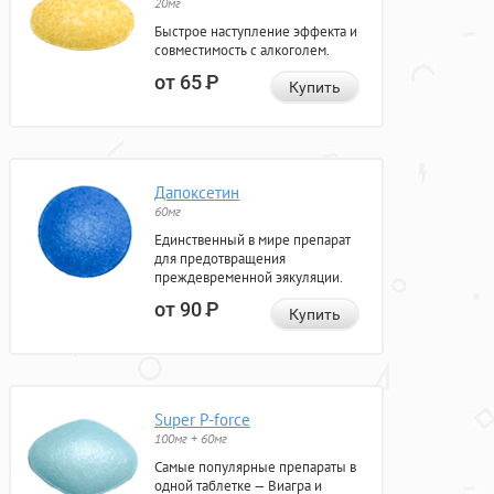
20мг
Быстрое наступление эффекта и
совместимость с алкоголем.
от 65
Р
Купить
Дапоксетин
60мг
Единственный в мире препарат
для предотвращения
преждевременной эякуляции.
от 90
Р
Купить
Super P-force
100мг + 60мг
Самые популярные препараты в
одной таблетке — Виагра и