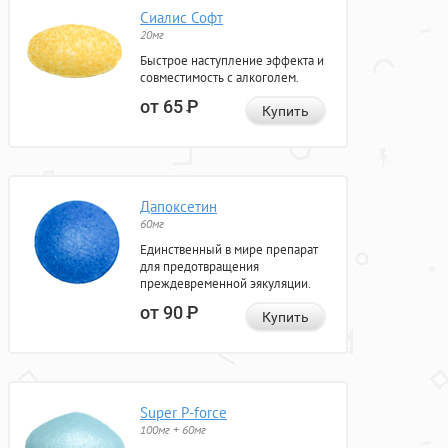
Сиалис Софт
20мг
Быстрое наступление эффекта и
совместимость с алкоголем.
от 65
Р
Купить
Дапоксетин
60мг
Единственный в мире препарат
для предотвращения
преждевременной эякуляции.
от 90
Р
Купить
Super P-force
100мг + 60мг