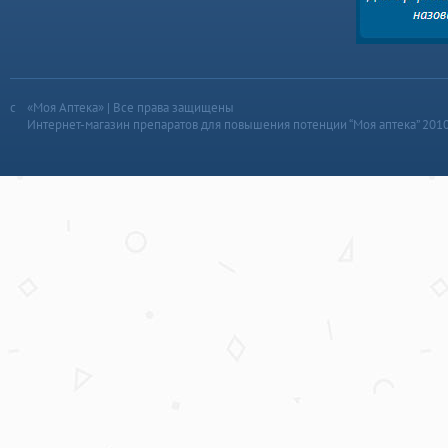
«Моя Аптека» | Все права защищены
Интернет-магазин препаратов для повышения потенции “Моя аптека” 201