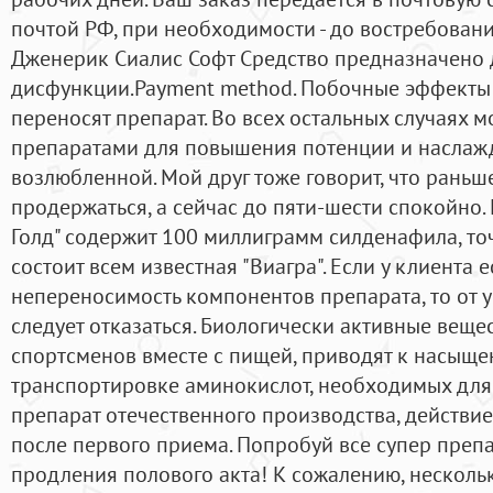
почтой РФ, при необходимости - до востребован
Дженерик Сиалис Софт Средство предназначено 
дисфункции.Payment method. Побочные эффекты
переносят препарат. Во всех остальных случаях 
препаратами для повышения потенции и наслажд
возлюбленной. Мой друг тоже говорит, что раньш
продержаться, а сейчас до пяти-шести спокойно.
Голд" содержит 100 миллиграмм силденафила, точ
состоит всем известная "Виагра". Если у клиента 
непереносимость компонентов препарата, то от
следует отказаться. Биологически активные веще
спортсменов вместе с пищей, приводят к насыщ
транспортировке аминокислот, необходимых для р
препарат отечественного производства, действи
после первого приема. Попробуй все супер преп
продления полового акта! К сожалению, несколь