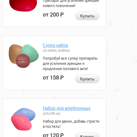
Препарат для усиления эрекции
нового поколения!
от 200
Р
Купить
Супер набор
(2х160мг, 4х80мг)
Попробуй все супер препараты
для усиления эрекции и
продления полового акта!
от 158
Р
Купить
Набор для влюбленных
(10х100 мг)
Набор для двоих, добавь страсти
в постель!
от 120
Р
Купить