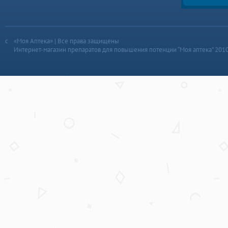
«Моя Аптека» | Все права защищены
Интернет-магазин препаратов для повышения потенции “Моя аптека” 201