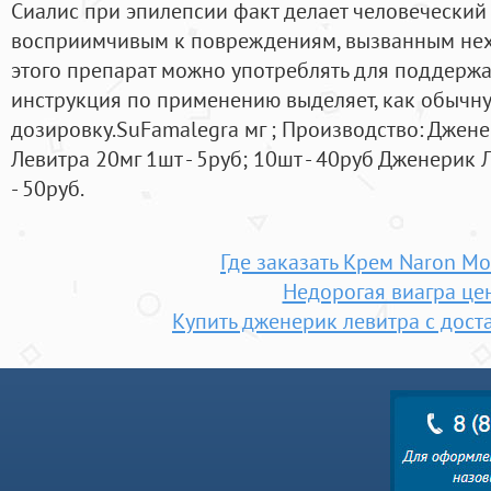
Сиалис при эпилепсии факт делает человеческий
восприимчивым к повреждениям, вызванным нех
этого препарат можно употреблять для поддержан
инструкция по применению выделяет, как обыч
дозировку.SuFamalegra мг ; Производство: Джен
Левитра 20мг 1шт - 5руб; 10шт - 40руб Дженерик 
- 50руб.
Где заказать Крем Naron М
Недорогая виагра це
Купить дженерик левитра с дост