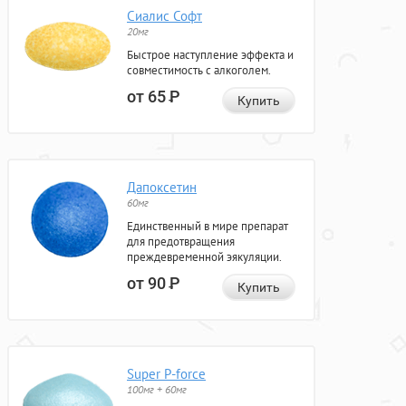
Сиалис Софт
20мг
Быстрое наступление эффекта и
совместимость с алкоголем.
от 65
Р
Купить
Дапоксетин
60мг
Единственный в мире препарат
для предотвращения
преждевременной эякуляции.
от 90
Р
Купить
Super P-force
100мг + 60мг