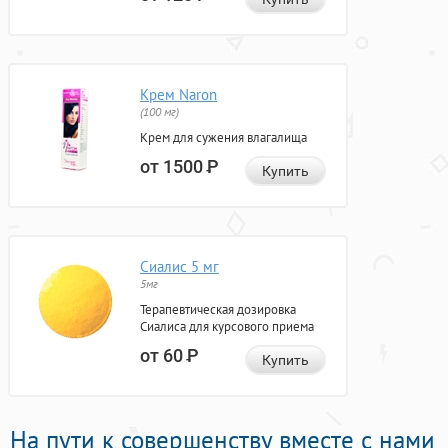
Крем Naron
(100 мг)
Крем для сужения влагалища
от 1500
Р
Купить
Сиалис 5 мг
5мг
Терапевтическая дозировка
Сиалиса для курсового приема
от 60
Р
Купить
На пути к совершенству вместе с нами