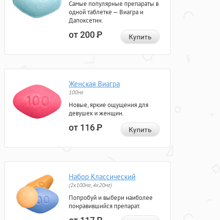
Самые популярные препараты в
одной таблетке — Виагра и
Дапоксетин.
от 200
Р
Купить
Женская Виагра
100мг
Новые, яркие ощущения для
девушек и женщин.
от 116
Р
Купить
Набор Классический
(2x100мг, 4x20мг)
Попробуй и выбери наиболее
понравившийся препарат.