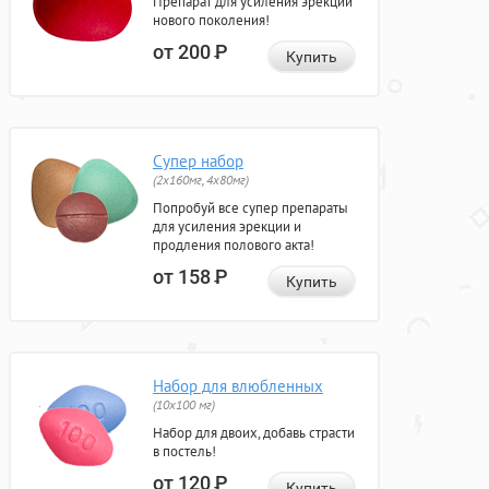
Препарат для усиления эрекции
нового поколения!
от 200
Р
Купить
Супер набор
(2х160мг, 4х80мг)
Попробуй все супер препараты
для усиления эрекции и
продления полового акта!
от 158
Р
Купить
Набор для влюбленных
(10х100 мг)
Набор для двоих, добавь страсти
в постель!
от 120
Р
Купить