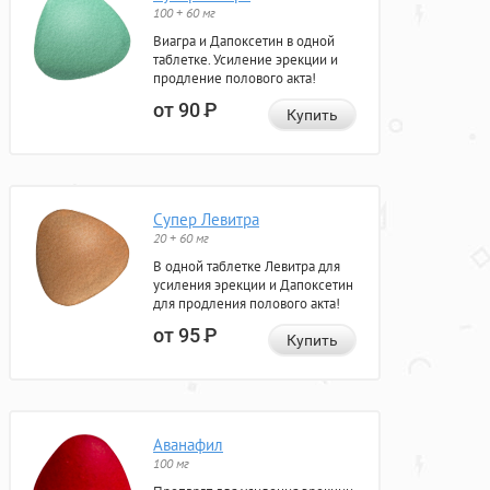
100 + 60 мг
Виагра и Дапоксетин в одной
таблетке. Усиление эрекции и
продление полового акта!
от 90
Р
Купить
Супер Левитра
20 + 60 мг
В одной таблетке Левитра для
усиления эрекции и Дапоксетин
для продления полового акта!
от 95
Р
Купить
Аванафил
100 мг