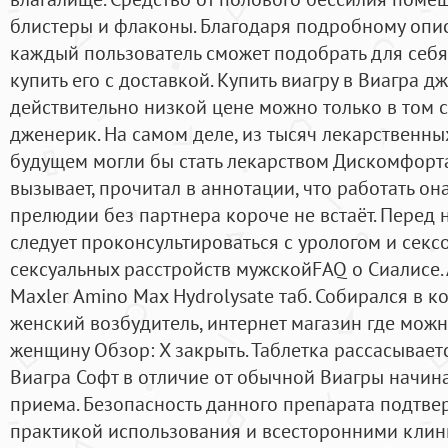
блистеры и флаконы. Благодаря подробному опис
каждый пользователь сможет подобрать для себ
купить его с доставкой. Купить виагру в Виагра д
действительно низкой цене можно только в том сл
дженерик. На самом деле, из тысяч лекарственны
будущем могли бы стать лекарством Дискомфорта
вызывает, прочитал в аннотации, что работать он
прелюдии без партнера короче не встаёт. Перед
следует проконсультироваться с урологом и секс
сексуальных расстройств мужскойFAQ о Сиалисе.
Maxler Amino Max Hydrolysate таб. Собирался в к
женский возбудитель, интернет магазин где мож
женщину Обзор: X закрыть. Таблетка рассасывает
Виагра Софт в отличие от обычной Виагры начина
приема. Безопасность данного препарата подтв
практикой использования и всесторонними клин