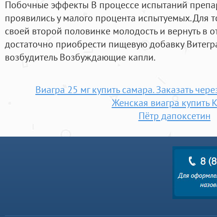
Побочные эффекты В процессе испытаний препа
проявились у малого процента испытуемых. Для т
своей второй половинке молодость и вернуть в о
достаточно приобрести пищевую добавку Витегра.
возбудитель Возбуждающие капли.
Виагра 25 мг купить самара. Заказать чере
Женская виагра купить 
Пётр дапоксетин