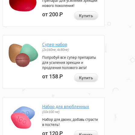
Препарат для усиления эрекции
нового поколения!
от 200
Р
Купить
Супер набор
(2х160мг, 4х80мг)
Попробуй все супер препараты
для усиления эрекции и
продления полового акта!
от 158
Р
Купить
Набор для влюбленных
(10х100 мг)
Набор для двоих, добавь страсти
в постель!
от 120
Р
Купить