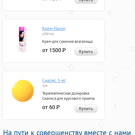
Крем Naron
(100 мг)
Крем для сужения влагалища
от 1500
Р
Купить
Сиалис 5 мг
5мг
Терапевтическая дозировка
Сиалиса для курсового приема
от 60
Р
Купить
На пути к совершенству вместе с нами