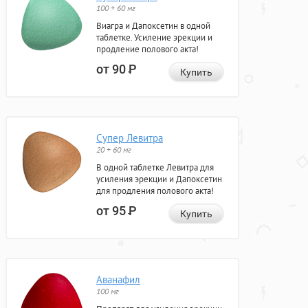
100 + 60 мг
Виагра и Дапоксетин в одной
таблетке. Усиление эрекции и
продление полового акта!
от 90
Р
Купить
Супер Левитра
20 + 60 мг
В одной таблетке Левитра для
усиления эрекции и Дапоксетин
для продления полового акта!
от 95
Р
Купить
Аванафил
100 мг