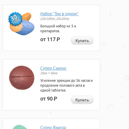
Набор "Три в одном"
(10x100мг, 20x20мг)
Большой набор из 3-х
препаратов.
от 117
Р
Купить
Супер Сиалис
20мг + 60мг
Усиление эрекции до 36 часов и
продление полового акта в
одной таблетке.
от 90
Р
Купить
Супер Виагра