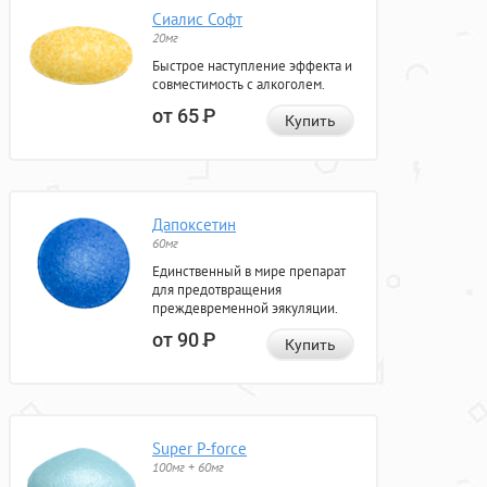
Сиалис Софт
20мг
Быстрое наступление эффекта и
совместимость с алкоголем.
от 65
Р
Купить
Дапоксетин
60мг
Единственный в мире препарат
для предотвращения
преждевременной эякуляции.
от 90
Р
Купить
Super P-force
100мг + 60мг