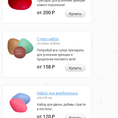
Препарат для усиления эрекции
нового поколения!
от 200
Р
Купить
Супер набор
(2х160мг, 4х80мг)
Попробуй все супер препараты
для усиления эрекции и
продления полового акта!
от 158
Р
Купить
Набор для влюбленных
(10х100 мг)
Набор для двоих, добавь страсти
в постель!
от 120
Р
Купить