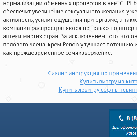
нормализации обменных процессов в нем. СЕРЕ
обеспечит увеличение сексуального желания у ж
активность, усилит ощущения при оргазме, а такж
компании распространяются не только по интерн
аптеки многих стран. За исключением того, что о
полового члена, крем Penon улучшает потенцию и
как преждевременное семяизвержение.
Сиалис инструкция по применен
Купить виагру из кит
Купить левитру софт в неви