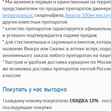
* Мы являемся первым и единственным на терри
представителем по продаже препаратов дженер
первоуральск
, силденафила
,
Виагра 100мг инстр
других известных препаратов
* качество препаратов гарантируется официаль
и успешно подтверждается годами продаж
* для стестинельных и скромных клиентов, кото
название Виагра или Сиалис в аптеке вслух, под
анонимныого заказа любого препаратан на наше
* быстрая и удобная доставка курьером по Москве
же возможна доставка препаратов почтой России
классом
Покупать у нас выгодно
! каждому новому покупателю
СКИДКА 10%
- пос
последующие покупки