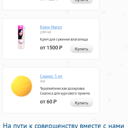
Крем Naron
(100 мг)
Крем для сужения влагалища
от 1500
Р
Купить
Сиалис 5 мг
5мг
Терапевтическая дозировка
Сиалиса для курсового приема
от 60
Р
Купить
На пути к совершенству вместе с нами