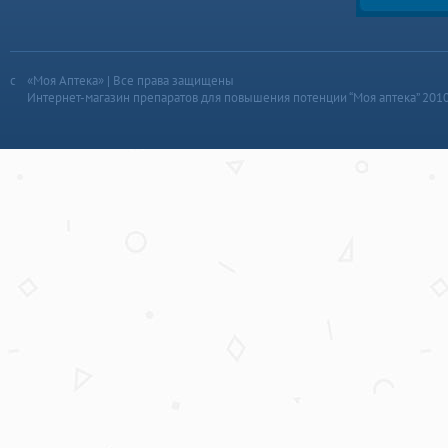
«Моя Аптека» | Все права защищены
Интернет-магазин препаратов для повышения потенции “Моя аптека” 201