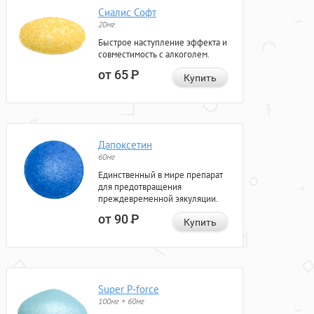
Сиалис Софт
20мг
Быстрое наступление эффекта и
совместимость с алкоголем.
от 65
Р
Купить
Дапоксетин
60мг
Единственный в мире препарат
для предотвращения
преждевременной эякуляции.
от 90
Р
Купить
Super P-force
100мг + 60мг