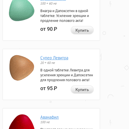
100 + 60 мг
Виагра и Дапоксетин в одной
таблетке. Усиление эрекции и
продление полового акта!
от 90
Р
Купить
Супер Левитра
20 + 60 мг
В одной таблетке Левитра для
усиления эрекции и Дапоксетин
для продления полового акта!
от 95
Р
Купить
Аванафил
100 мг