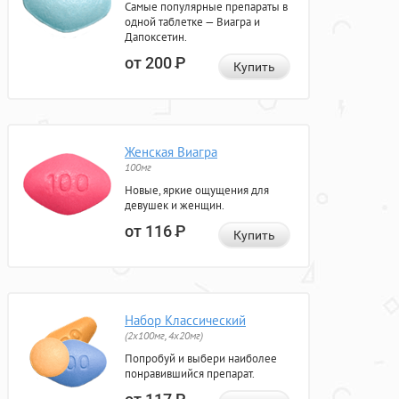
Самые популярные препараты в
одной таблетке — Виагра и
Дапоксетин.
от 200
Р
Купить
Женская Виагра
100мг
Новые, яркие ощущения для
девушек и женщин.
от 116
Р
Купить
Набор Классический
(2x100мг, 4x20мг)
Попробуй и выбери наиболее
понравившийся препарат.