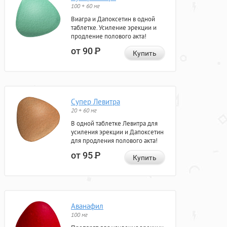
100 + 60 мг
Виагра и Дапоксетин в одной
таблетке. Усиление эрекции и
продление полового акта!
от 90
Р
Купить
Супер Левитра
20 + 60 мг
В одной таблетке Левитра для
усиления эрекции и Дапоксетин
для продления полового акта!
от 95
Р
Купить
Аванафил
100 мг