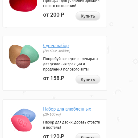
Препарат для усиления эрекции
нового поколения!
от 200
Р
Купить
Супер набор
(2х160мг, 4х80мг)
Попробуй все супер препараты
для усиления эрекции и
продления полового акта!
от 158
Р
Купить
Набор для влюбленных
(10х100 мг)
Набор для двоих, добавь страсти
в постель!
от 120
Р
Купить