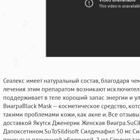
Сеалекс имеет натуральный состав, благодаря ч
лечения этим препаратом возникают исключитель
поддерживает в теле хороший запас энергии и ул
ВиаграBlack Mask — косметическое средство, кот
такими проблемами кожи, как акне и. Все отзывы
доставкой Якутск Дженерик Женская Виагра.SuCiko
Дапоксетином.SuToSildisoft Силденафил 50 мг. Сиа
покрытые пленочной оболочкой, 2 шт. Следует та