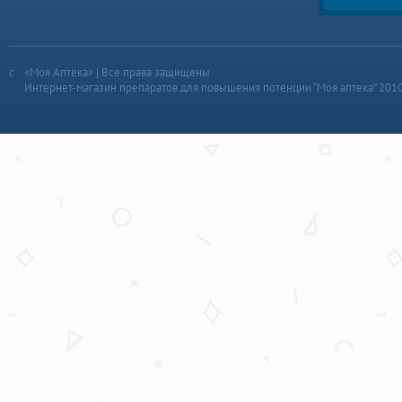
«Моя Аптека» | Все права защищены
Интернет-магазин препаратов для повышения потенции “Моя аптека” 201