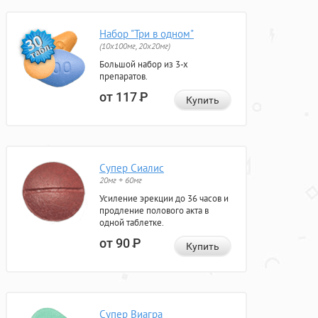
Набор "Три в одном"
(10x100мг, 20x20мг)
Большой набор из 3-х
препаратов.
от 117
Р
Купить
Супер Сиалис
20мг + 60мг
Усиление эрекции до 36 часов и
продление полового акта в
одной таблетке.
от 90
Р
Купить
Супер Виагра