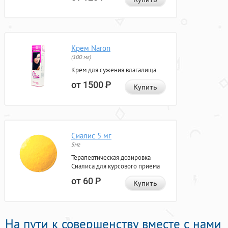
Крем Naron
(100 мг)
Крем для сужения влагалища
от 1500
Р
Купить
Сиалис 5 мг
5мг
Терапевтическая дозировка
Сиалиса для курсового приема
от 60
Р
Купить
На пути к совершенству вместе с нами