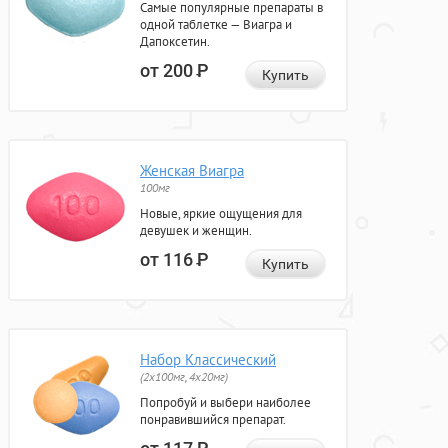
Самые популярные препараты в
одной таблетке — Виагра и
Дапоксетин.
от 200
Р
Купить
Женская Виагра
100мг
Новые, яркие ощущения для
девушек и женщин.
от 116
Р
Купить
Набор Классический
(2x100мг, 4x20мг)
Попробуй и выбери наиболее
понравившийся препарат.