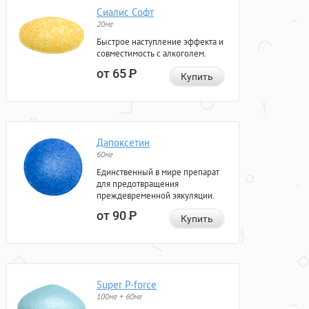
Сиалис Софт
20мг
Быстрое наступление эффекта и
совместимость с алкоголем.
от 65
Р
Купить
Дапоксетин
60мг
Единственный в мире препарат
для предотвращения
преждевременной эякуляции.
от 90
Р
Купить
Super P-force
100мг + 60мг