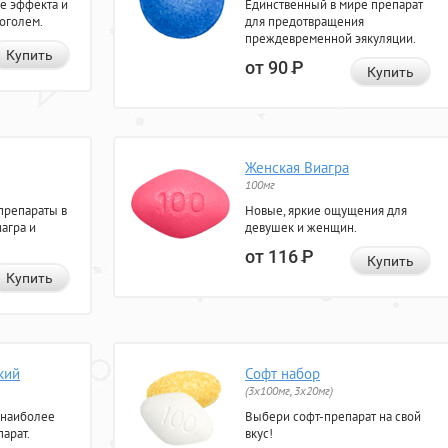
е эффекта и
Единственный в мире препарат
коголем.
для предотвращения
преждевременной эякуляции.
Купить
от 90
Р
Купить
Женская Виагра
100мг
препараты в
Новые, яркие ощущения для
агра и
девушек и женщин.
от 116
Р
Купить
Купить
кий
Софт набор
(3x100мг, 3x20мг)
 наиболее
Выбери софт-препарат на свой
арат.
вкус!