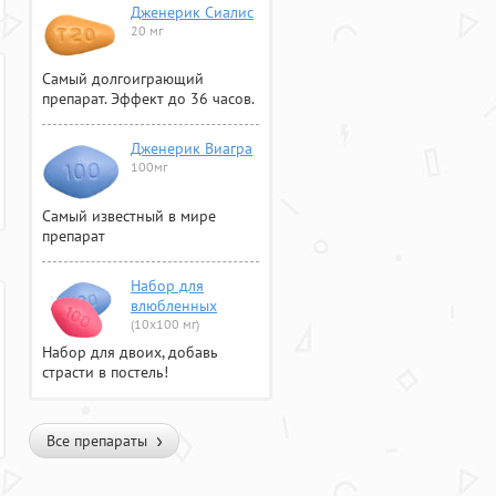
Дженерик Сиалис
20 мг
Самый долгоиграющий
препарат. Эффект до 36 часов.
Дженерик Виагра
100мг
Самый известный в мире
препарат
Набор для
влюбленных
(10х100 мг)
Набор для двоих, добавь
страсти в постель!
Все препараты