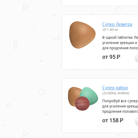
Супер Левитра
20 + 60 мг
В одной таблетке Л
усиления эрекции и
для продления поло
от 95
Р
Супер набор
(2х160мг, 4х80мг)
Попробуй все супер
для усиления эрекц
продления полового
от 158
Р