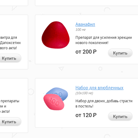
Аванафил
100 мг
евитра для
Препарат для усиления эрекции
 Дапоксетин
нового поколения!
вого акта!
от 200
Р
Купить
Купить
Набор для влюбленных
(10х100 мг)
 препараты
Набор для двоих, добавь страсти
ии и
в постель!
 акта!
от 120
Р
Купить
Купить