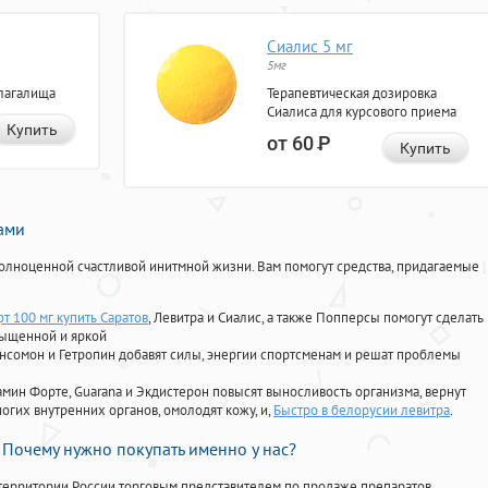
Сиалис 5 мг
5мг
лагалища
Терапевтическая дозировка
Сиалиса для курсового приема
Купить
от 60
Р
Купить
нами
олноценной счастливой инитмной жизни. Вам помогут средства, придагаемые
т 100 мг купить Саратов
, Левитра и Сиалис, а также Попперсы помогут сделать
сыщенной и яркой
Ансомон и Гетропин добавят силы, энергии спортсменам и решат проблемы
ориамин Форте, Guarana и Экдистерон повысят выносливость организма, вернут
огих внутренних органов, омолодят кожу, и,
Быстро в белорусии левитра
.
Почему нужно покупать именно у нас?
территории России торговым представителем по продаже препаратов