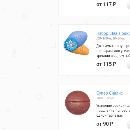
от 117
Р
Набор "Два в одн
(10x100мг, 10x20мг)
Два самых популяр
препарата для усил
эрекции в одном на
от 115
Р
Супер Сиалис
20мг + 60мг
Усиление эрекции до
продление полового
одной таблетке.
от 90
Р