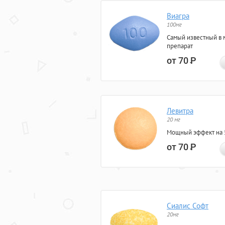
Виагра
100мг
Самый известный в 
препарат
от 70
Р
Левитра
20 мг
Мощный эффект на 5
от 70
Р
Сиалис Софт
20мг