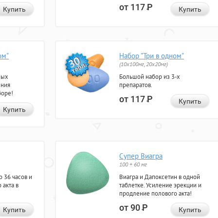
от 117
Р
Купить
Купить
ом"
Набор "Три в одном"
(10x100мг, 20x20мг)
ных
Большой набор из 3-х
ения
препаратов.
боре!
от 117
Р
Купить
Купить
Супер Виагра
100 + 60 мг
 36 часов и
Виагра и Дапоксетин в одной
 акта в
таблетке. Усиление эрекции и
продление полового акта!
от 90
Р
Купить
Купить