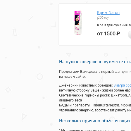
Крем Naron
(100 мг)
Крем для сужения в
от 1500
Р
На пути к совершенству вместе с 
Предлагаем Вам сделать первый шаг для п
на нашем сайте:
Дженерики известных брендов:
Виагра соф
интимную сторону Вашей жизни более на
Синтетические гормоны роста
: Динатроп, 
лишнего веса
БАДы и препараты:
Tribulus terrestris, М
утраченную энергию, восстановят работу мн
Несколько причино объясняющих 
* Мы являемся первым и единственным на 