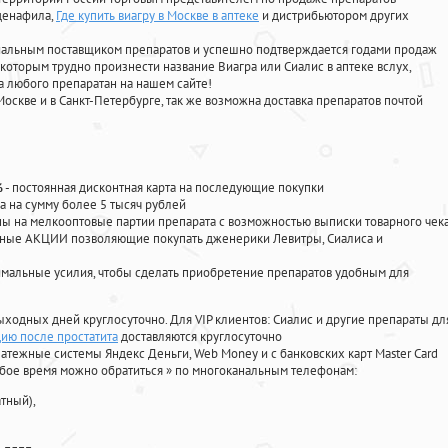
лденафила
,
Где купить виагру в Москве в аптеке
и дистрибьютором других
циальным поставщиком препаратов и успешно подтверждается годами продаж
 которым трудно произнести название Виагра или Сиалис в аптеке вслух,
 любого препаратан на нашем сайте!
Москве и в Санкт-Петербурге, так же возможна доставка препаратов почтой
%
- постоянная дисконтная карта на последующие покупки
а на сумму более 5 тысяч рублей
 на мелкооптовые партии препарата с возможностью выписки товарного чек
личные АКЦИИ позволяющие покупать дженерики Левитры, Сиалиса и
мальные усилия, чтобы сделать приобретение препаратов удобным для
ыходных дней круглосуточно. Для VIP клиентов: Сиалис и другие препараты дл
цию после простатита
доставляются круглосуточно
атежные системы Яндекс Деньги, Web Money и с банковских карт Master Card
юбое время можно обратиться
»
по многоканальным телефонам:
тный),