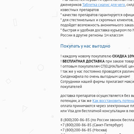
дженериков
Таблетка сиалис для чего
, си
известных препаратов
* качество препаратов гарантируется офи
* для стестинельных и скромных клиентов,
подойдет возможность анонимныого заказа
* быстрая и удобная доставка курьером по 
России в другие регионы 1м классом
Покупать у нас выгодно
! каждому новому покупателю
СКИДКА 10
!
БЕСПЛАТНАЯ ДОСТАВКА
при заказе товар
! оптовым покупателям СПЕЦИАЛЬНЫЕ цены
! так же у нас постоянно проводятся раз
Силденафила по очень выгодным ценам!
Cотрудники нашей фирмы прилагают макси
покупателей
доставка препаратов осуществляется без в
потенции, а так же
Как восстановить потен
оплата принимаются через электронные пл
или Visa для бесплатной консультации в л
8
(800
)200-86-85
(
по России звонок беспла
+7
(800
)200-86-85
(
Санкт-Петербург)
+7
(800
)200-86-85
(
Москва)