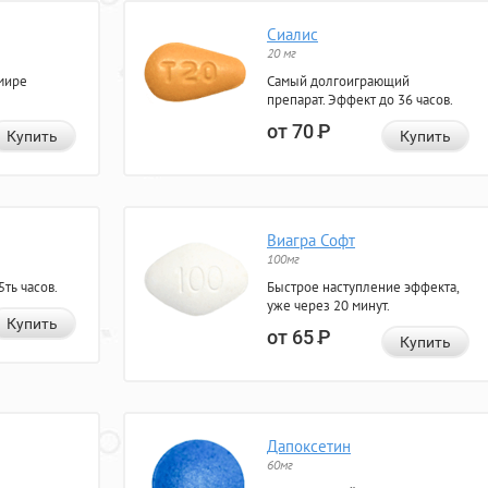
Сиалис
20 мг
мире
Самый долгоиграющий
препарат. Эффект до 36 часов.
от 70
Р
Купить
Купить
Виагра Софт
100мг
ть часов.
Быстрое наступление эффекта,
уже через 20 минут.
Купить
от 65
Р
Купить
Дапоксетин
60мг