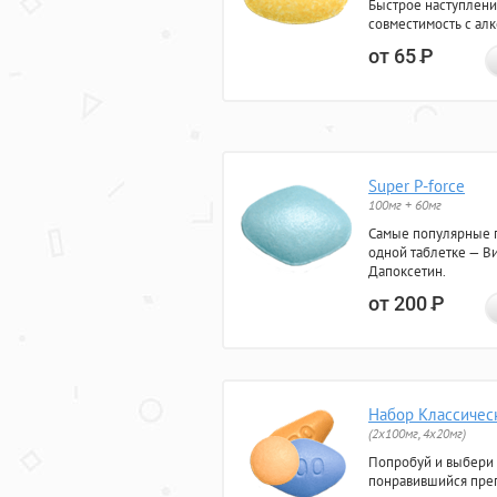
Быстрое наступлени
совместимость с ал
от 65
Р
Super P-force
100мг + 60мг
Самые популярные 
одной таблетке — Ви
Дапоксетин.
от 200
Р
Набор Классичес
(2x100мг, 4x20мг)
Попробуй и выбери
понравившийся преп