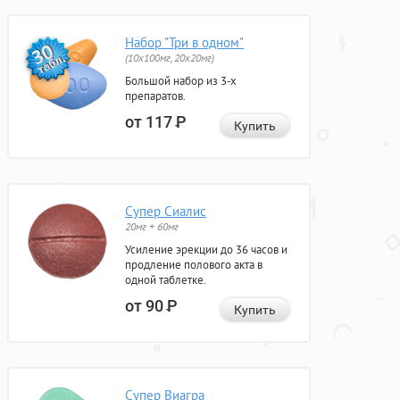
Набор "Три в одном"
(10x100мг, 20x20мг)
Большой набор из 3-х
препаратов.
от 117
Р
Купить
Супер Сиалис
20мг + 60мг
Усиление эрекции до 36 часов и
продление полового акта в
одной таблетке.
от 90
Р
Купить
Супер Виагра