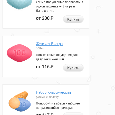
Самые популярные препараты в
одной таблетке — Виагра и
Дапоксетин.
от 200
Р
Купить
Женская Виагра
100мг
Новые, яркие ощущения для
девушек и женщин.
от 116
Р
Купить
Набор Классический
(2x100мг, 4x20мг)
Попробуй и выбери наиболее
понравившийся препарат.