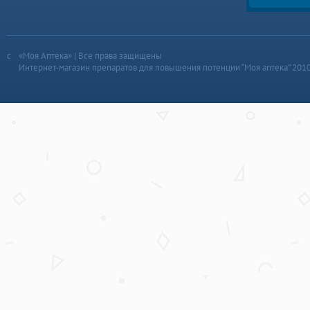
«Моя Аптека» | Все права защищены
Интернет-магазин препаратов для повышения потенции “Моя аптека” 201