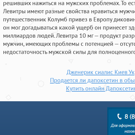
решивших нажиться на мужских проблемах. То ес
Левитры имеют разные свойства нравиться мужчи
путешественник Колумб привез в Европу диковинн
он мог догадываться какой ущерб он принесет з
миллиардов людей. Левитра 10 мг — продукт раз
мужчин, имеющих проблемы с потенцией — отсут
недостаточность мужской силы для полноценного
Дженерик сиалис Киев У
Продается ли дапоксетин в обы
Купить онлайн Дапоксети