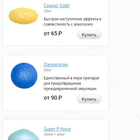
Сиалис Софт
20мг
Быстрое наступление эффекта и
совместимость с алкоголем.
от 65
Р
Купить
Дапоксетин
60мг
Единственный в мире препарат
для предотвращения
преждевременной эякуляции.
от 90
Р
Купить
Super P-force
100мг + 60мг