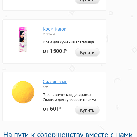
Крем Naron
(100 мг)
Крем для сужения влагалища
от 1500
Р
Купить
Сиалис 5 мг
5мг
Терапевтическая дозировка
Сиалиса для курсового приема
от 60
Р
Купить
На пути к совершенству вместе с нами