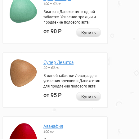
100 + 60 мг
Виагра и Дапоксетин в одной
таблетке. Усиление эрекции и
продление полового акта!
от 90
Р
Купить
Супер Левитра
20 + 60 мг
В одной таблетке Левитра для
усиления эрекции и Дапоксетин
для продления полового акта!
от 95
Р
Купить
Аванафил
100 мг