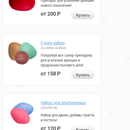
Препарат для усиления эрекции
нового поколения!
от 200
Р
Купить
Супер набор
(2х160мг, 4х80мг)
Попробуй все супер препараты
для усиления эрекции и
продления полового акта!
от 158
Р
Купить
Набор для влюбленных
(10х100 мг)
Набор для двоих, добавь страсти
в постель!
от 120
Р
Купить