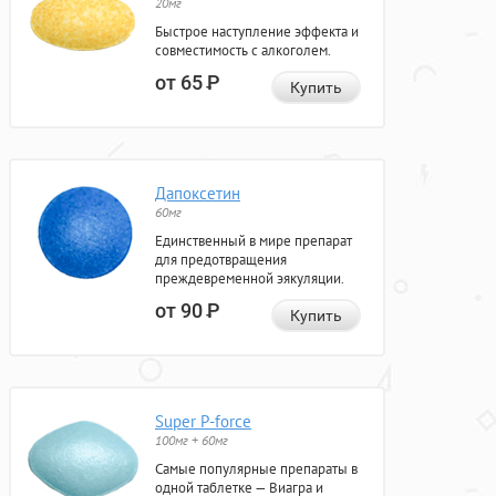
20мг
Быстрое наступление эффекта и
совместимость с алкоголем.
от 65
Р
Купить
Дапоксетин
60мг
Единственный в мире препарат
для предотвращения
преждевременной эякуляции.
от 90
Р
Купить
Super P-force
100мг + 60мг
Самые популярные препараты в
одной таблетке — Виагра и