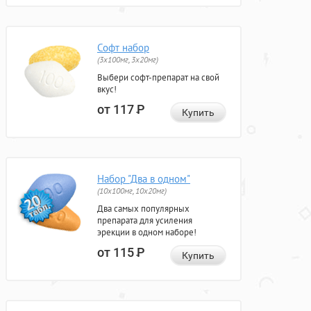
Софт набор
(3x100мг, 3x20мг)
Выбери софт-препарат на свой
вкус!
от 117
Р
Купить
Набор "Два в одном"
(10x100мг, 10x20мг)
Два самых популярных
препарата для усиления
эрекции в одном наборе!
от 115
Р
Купить