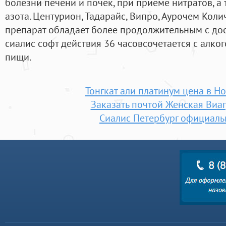
болезни печени и почек, при приеме нитратов, а
азота. Центурион, Тадарайс, Випро, Аурочем Коли
препарат обладает более продолжительным с дос
сиалис софт действия 36 часовсочетается с алког
пищи.
Тонгкат али платинум цена в Н
Заказать почтой Женская Виа
Сиалис Петербург официаль