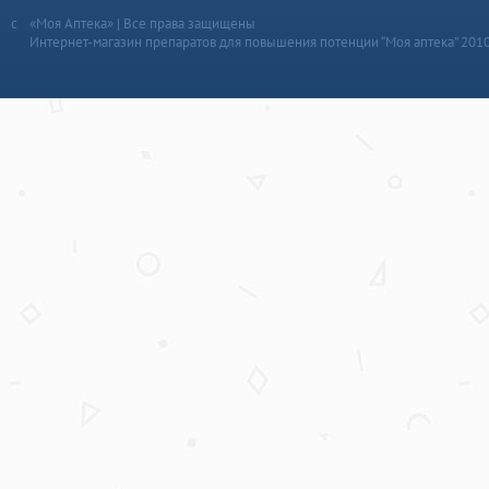
«Моя Аптека» | Все права защищены
Интернет-магазин препаратов для повышения потенции “Моя аптека” 201