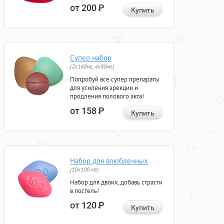
от 200
Р
Купить
Супер набор
(2х160мг, 4х80мг)
Попробуй все супер препараты
для усиления эрекции и
продления полового акта!
от 158
Р
Купить
Набор для влюбленных
(10х100 мг)
Набор для двоих, добавь страсти
в постель!
от 120
Р
Купить