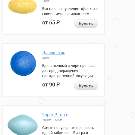
20мг
Быстрое наступление эффекта и
совместимость с алкоголем.
от 65
Р
Купить
Дапоксетин
60мг
Единственный в мире препарат
для предотвращения
преждевременной эякуляции.
от 90
Р
Купить
Super P-force
100мг + 60мг
Самые популярные препараты в
одной таблетке — Виагра и