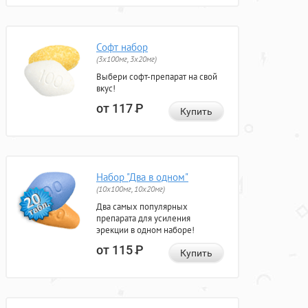
Софт набор
(3x100мг, 3x20мг)
Выбери софт-препарат на свой
вкус!
от 117
Р
Купить
Набор "Два в одном"
(10x100мг, 10x20мг)
Два самых популярных
препарата для усиления
эрекции в одном наборе!
от 115
Р
Купить