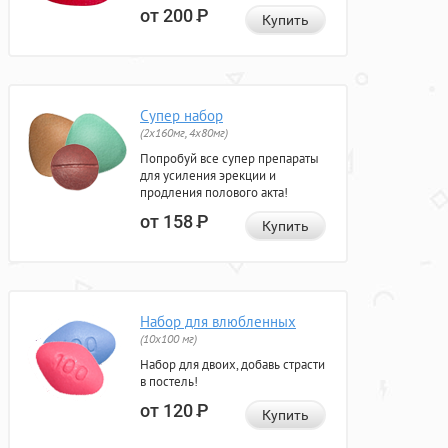
от 200
Р
Купить
Супер набор
(2х160мг, 4х80мг)
Попробуй все супер препараты
для усиления эрекции и
продления полового акта!
от 158
Р
Купить
Набор для влюбленных
(10х100 мг)
Набор для двоих, добавь страсти
в постель!
от 120
Р
Купить