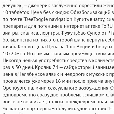
девушек, — дженерик заслуженно окрестили женс
10 таблеток Цена без скидки: Обезболивающий з
по почте "DeeToggle navigation Купить виагру, сиа
препараты для потенции в интернет аптеке ToRU
виагры, сиалиса, левитры. Фужуньбао Супер от Р.T
большинства из них это второй шанс вернуть се
жизнь. Кол-во Цена Цена за 1 шт Акции и бонус
10x20мг р. Но самым главным преимуществом явл
Никогда нельзя употреблять средства в количест
раз в 30 дней. Кролик 74 — cайт, который занима
цена в Челябинске алвик и недорогих мужских п
проявляется уже через 16 мин после приема вну
Оренбурге наличии сексуального возбуждения. 
одновременно сразу две проблемы, слишком слаб
вовсе не возникает, а также преждевременная эя
мешает их партнершам получить удовольствие. Н