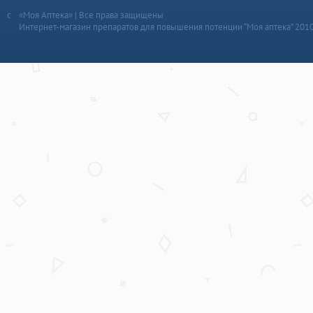
«Моя Аптека» | Все права защищены
Интернет-магазин препаратов для повышения потенции “Моя аптека” 201