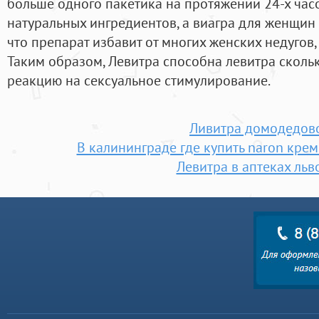
больше одного пакетика на протяжении 24-х часо
натуральных ингредиентов, а виагра для женщин 
что препарат избавит от многих женских недугов
Таким образом, Левитра способна левитра сколь
реакцию на сексуальное стимулирование.
Ливитра домодедов
В калининграде где купить naron крем
Левитра в аптеках льв