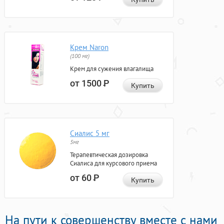
Крем Naron
(100 мг)
Крем для сужения влагалища
от 1500
Р
Купить
Сиалис 5 мг
5мг
Терапевтическая дозировка
Сиалиса для курсового приема
от 60
Р
Купить
На пути к совершенству вместе с нами