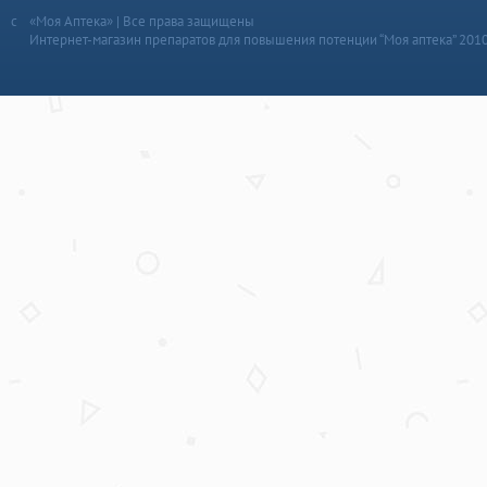
«Моя Аптека» | Все права защищены
Интернет-магазин препаратов для повышения потенции “Моя аптека” 201