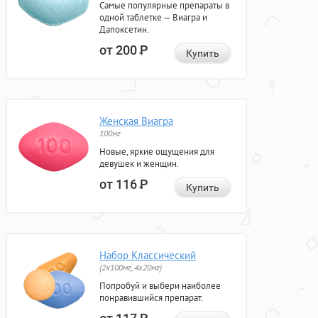
Самые популярные препараты в
одной таблетке — Виагра и
Дапоксетин.
от 200
Р
Купить
Женская Виагра
100мг
Новые, яркие ощущения для
девушек и женщин.
от 116
Р
Купить
Набор Классический
(2x100мг, 4x20мг)
Попробуй и выбери наиболее
понравившийся препарат.