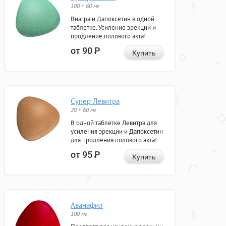
100 + 60 мг
Виагра и Дапоксетин в одной
таблетке. Усиление эрекции и
продление полового акта!
от 90
Р
Купить
Супер Левитра
20 + 60 мг
В одной таблетке Левитра для
усиления эрекции и Дапоксетин
для продления полового акта!
от 95
Р
Купить
Аванафил
100 мг