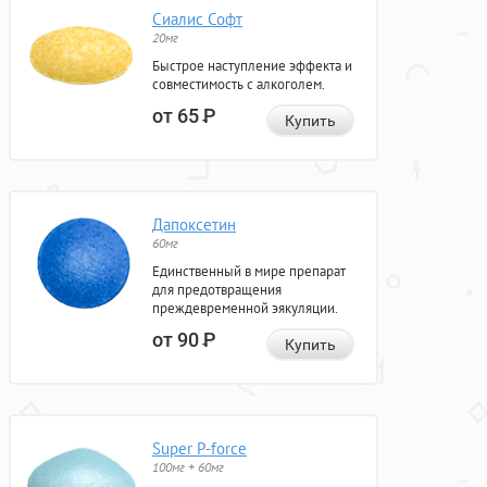
Сиалис Софт
20мг
Быстрое наступление эффекта и
совместимость с алкоголем.
от 65
Р
Купить
Дапоксетин
60мг
Единственный в мире препарат
для предотвращения
преждевременной эякуляции.
от 90
Р
Купить
Super P-force
100мг + 60мг