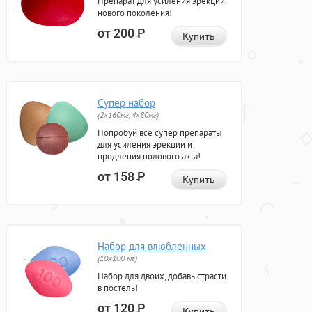
Препарат для усиления эрекции
нового поколения!
от 200
Р
Купить
Супер набор
(2х160мг, 4х80мг)
Попробуй все супер препараты
для усиления эрекции и
продления полового акта!
от 158
Р
Купить
Набор для влюбленных
(10х100 мг)
Набор для двоих, добавь страсти
в постель!
от 120
Р
Купить