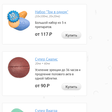
Набор "Три в одном"
(10x100мг, 20x20мг)
Большой набор из 3-х
препаратов.
от 117
Р
Купить
Супер Сиалис
20мг + 60мг
Усиление эрекции до 36 часов и
продление полового акта в
одной таблетке.
от 90
Р
Купить
Супер Виагра