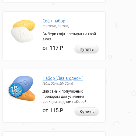
Софт набор
(3x100мг, 3x20мг)
Выбери софт-препарат на свой
вкус!
от 117
Р
Купить
Набор "Два в одном"
(10x100мг, 10x20мг)
Два самых популярных
препарата для усиления
эрекции в одном наборе!
от 115
Р
Купить