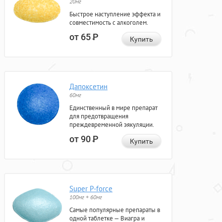
20мг
Быстрое наступление эффекта и
совместимость с алкоголем.
от 65
Р
Купить
Дапоксетин
60мг
Единственный в мире препарат
для предотвращения
преждевременной эякуляции.
от 90
Р
Купить
Super P-force
100мг + 60мг
Самые популярные препараты в
одной таблетке — Виагра и