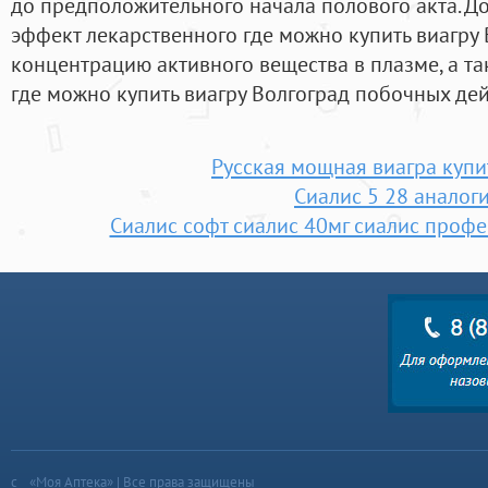
до предположительного начала полового акта. До
эффект лекарственного где можно купить виагру
концентрацию активного вещества в плазме, а т
где можно купить виагру Волгоград побочных дей
Русская мощная виагра купи
Сиалис 5 28 аналог
Сиалис софт сиалис 40мг сиалис профе
«Моя Аптека» | Все права защищены