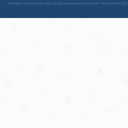
Интернет-магазин препаратов для повышения потенции “Моя аптека” 201