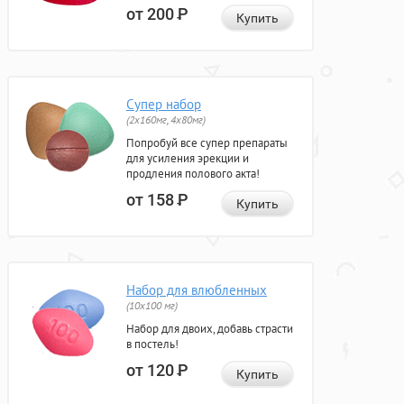
от 200
Р
Купить
Супер набор
(2х160мг, 4х80мг)
Попробуй все супер препараты
для усиления эрекции и
продления полового акта!
от 158
Р
Купить
Набор для влюбленных
(10х100 мг)
Набор для двоих, добавь страсти
в постель!
от 120
Р
Купить