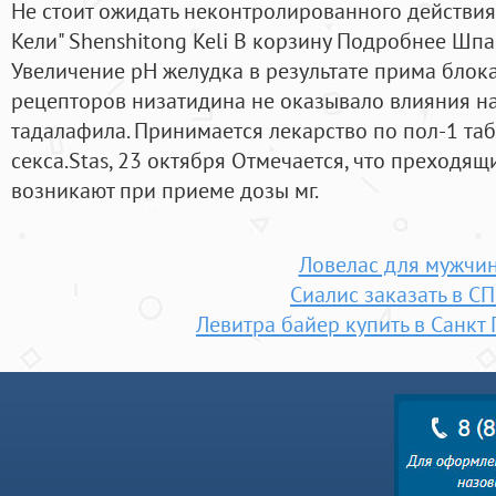
Не стоит ожидать неконтролированного действия
Кели" Shenshitong Keli В корзину Подробнее Шпа
Увеличение рН желудка в результате прима блок
рецепторов низатидина не оказывало влияния н
тадалафила. Принимается лекарство по пол-1 таб
секса.Stas, 23 октября Отмечается, что преходя
возникают при приеме дозы мг.
Ловелас для мужчи
Сиалис заказать в С
Левитра байер купить в Санкт