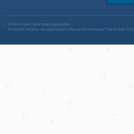
«Моя Аптека» | Все права защищены
Интернет-магазин препаратов для повышения потенции “Моя аптека” 201