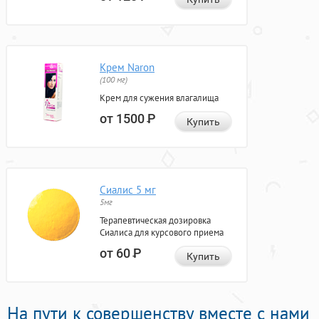
Крем Naron
(100 мг)
Крем для сужения влагалища
от 1500
Р
Купить
Сиалис 5 мг
5мг
Терапевтическая дозировка
Сиалиса для курсового приема
от 60
Р
Купить
На пути к совершенству вместе с нами