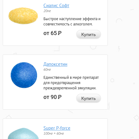
Сиалис Софт
20мг
Быстрое наступление эффекта и
совместимость с алкоголем.
от 65
Р
Купить
Дапоксетин
60мг
Единственный в мире препарат
для предотвращения
преждевременной эякуляции.
от 90
Р
Купить
Super P-force
100мг + 60мг