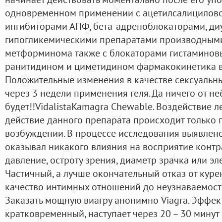
одновременном применении с ацетилсалициловой
ингибиторами АПФ, бета-адреноблокаторами, ди
гипогликемическими препаратами производным
метформинома также с блокаторами гистаминовы
ранитидином и циметидином фармакокинетика в
Положительные изменения в качестве сексуальн
через 3 недели применения геля. Да ничего от н
будет!!VidalistaKamagra Chewable. Воздействие л
действие данного препарата происходит только
возбуждении. В процессе исследования выявлено
оказывал никакого влияния на восприятие контр
давление, остроту зрения, диаметр зрачка или э
Частичный, а лучше окончательный отказ от куре
качество интимных отношений до неузнаваемости
Заказать мощную виагру анонимно Viagra. Эффек
кратковременный, наступает через 20 – 30 минут 