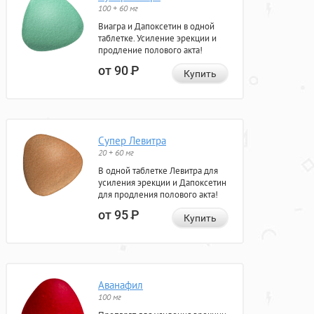
100 + 60 мг
Виагра и Дапоксетин в одной
таблетке. Усиление эрекции и
продление полового акта!
от 90
Р
Купить
Супер Левитра
20 + 60 мг
В одной таблетке Левитра для
усиления эрекции и Дапоксетин
для продления полового акта!
от 95
Р
Купить
Аванафил
100 мг