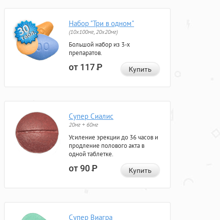
Набор "Три в одном"
(10x100мг, 20x20мг)
Большой набор из 3-х
препаратов.
от 117
Р
Купить
Супер Сиалис
20мг + 60мг
Усиление эрекции до 36 часов и
продление полового акта в
одной таблетке.
от 90
Р
Купить
Супер Виагра