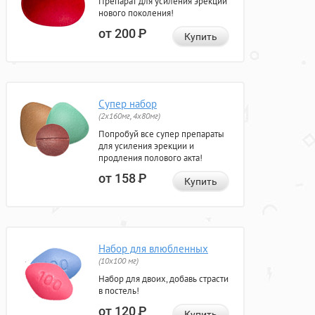
Препарат для усиления эрекции
нового поколения!
от 200
Р
Купить
Супер набор
(2х160мг, 4х80мг)
Попробуй все супер препараты
для усиления эрекции и
продления полового акта!
от 158
Р
Купить
Набор для влюбленных
(10х100 мг)
Набор для двоих, добавь страсти
в постель!
от 120
Р
Купить