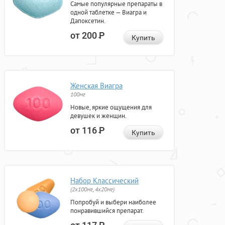
Самые популярные препараты в
одной таблетке — Виагра и
Дапоксетин.
от 200
Р
Купить
Женская Виагра
100мг
Новые, яркие ощущения для
девушек и женщин.
от 116
Р
Купить
Набор Классический
(2x100мг, 4x20мг)
Попробуй и выбери наиболее
понравившийся препарат.