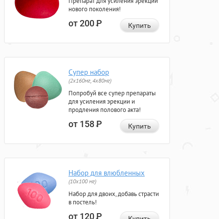
Препарат для усиления эрекции
нового поколения!
от 200
Р
Купить
Супер набор
(2х160мг, 4х80мг)
Попробуй все супер препараты
для усиления эрекции и
продления полового акта!
от 158
Р
Купить
Набор для влюбленных
(10х100 мг)
Набор для двоих, добавь страсти
в постель!
от 120
Р
Купить