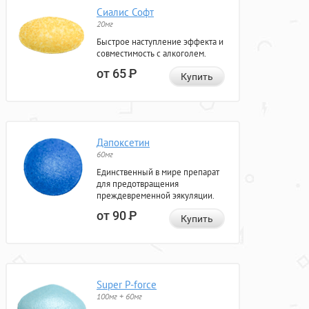
Сиалис Софт
20мг
Быстрое наступление эффекта и
совместимость с алкоголем.
от 65
Р
Купить
Дапоксетин
60мг
Единственный в мире препарат
для предотвращения
преждевременной эякуляции.
от 90
Р
Купить
Super P-force
100мг + 60мг