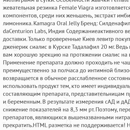
жевательная резинка Female Viagra изготовляетс
компонентов, среди них женьшень, экстракт имби
лимонника. Kamagra Oral Jelly Бренд: Силденафил
daCenturion Labs, Индия Содержаниеактивного в
доставки. Только проверенные Киев левитр покуп
дженерик сиалис в Курске Тадалафил 20 мг. Ведь
вам хорошую эрекцию на протяжении сиалис на в
Применение препарата должно проходить не чаще
преимущественно за полчаса до интимной близос
возвращается в обычное расслабленное состояни
использовать продукт тем, кто имеет индивидуа
составляющим препарата, представительницам п
и беременным. В результате измерения сАД и д
снижение показателей на 8,3 мм рт. Поэтому, пе
препаратов, являющихся вышеназванными нитра
прекратить.HTML разметка не поддерживается! Ни