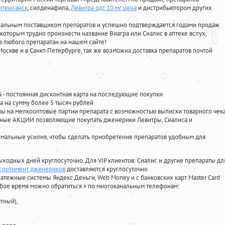
фтеюганск
, силденафила
,
Левитра одт 10 мг цена
и дистрибьютором других
циальным поставщиком препаратов и успешно подтверждается годами продаж
 которым трудно произнести название Виагра или Сиалис в аптеке вслух,
 любого препаратан на нашем сайте!
Москве и в Санкт-Петербурге, так же возможна доставка препаратов почтой
%
- постоянная дисконтная карта на последующие покупки
а на сумму более 5 тысяч рублей
 на мелкооптовые партии препарата с возможностью выписки товарного чек
личные АКЦИИ позволяющие покупать дженерики Левитры, Сиалиса и
мальные усилия, чтобы сделать приобретение препаратов удобным для
ыходных дней круглосуточно. Для VIP клиентов: Сиалис и другие препараты дл
ссортимент дженериков
доставляются круглосуточно
атежные системы Яндекс Деньги, Web Money и с банковских карт Master Card
юбое время можно обратиться
»
по многоканальным телефонам:
тный),