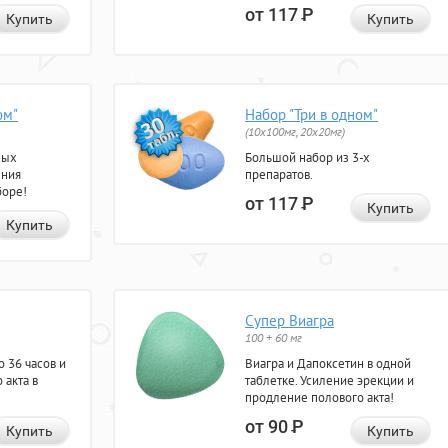
от 117
Р
Купить
Купить
ом"
Набор "Три в одном"
(10x100мг, 20x20мг)
ных
Большой набор из 3-х
ения
препаратов.
боре!
от 117
Р
Купить
Купить
Супер Виагра
100 + 60 мг
 36 часов и
Виагра и Дапоксетин в одной
 акта в
таблетке. Усиление эрекции и
продление полового акта!
от 90
Р
Купить
Купить