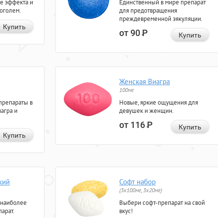
е эффекта и
Единственный в мире препарат
коголем.
для предотвращения
преждевременной эякуляции.
Купить
от 90
Р
Купить
Женская Виагра
100мг
препараты в
Новые, яркие ощущения для
агра и
девушек и женщин.
от 116
Р
Купить
Купить
кий
Софт набор
(3x100мг, 3x20мг)
 наиболее
Выбери софт-препарат на свой
арат.
вкус!