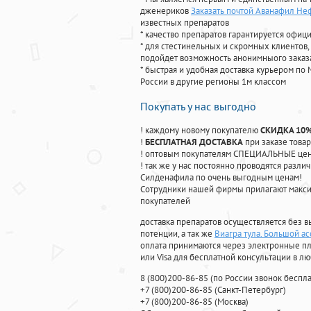
дженериков
Заказать почтой Аванафил Не
известных препаратов
* качество препаратов гарантируется офи
* для стестинельных и скромных клиентов,
подойдет возможность анонимныого заказа
* быстрая и удобная доставка курьером по 
России в другие регионы 1м классом
Покупать у нас выгодно
! каждому новому покупателю
СКИДКА 10
!
БЕСПЛАТНАЯ ДОСТАВКА
при заказе товар
! оптовым покупателям СПЕЦИАЛЬНЫЕ цены
! так же у нас постоянно проводятся раз
Силденафила по очень выгодным ценам!
Cотрудники нашей фирмы прилагают макси
покупателей
доставка препаратов осуществляется без в
потенции, а так же
Виагра тула. Большой а
оплата принимаются через электронные пл
или Visa для бесплатной консультации в л
8
(800
)200-86-85
(
по России звонок беспла
+7
(800
)200-86-85
(
Санкт-Петербург)
+7
(800
)200-86-85
(
Москва)