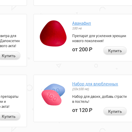
Аванафил
100 мг
евитра для
Препарат для усиления эрекции
 Дапоксетин
нового поколения!
вого акта!
от 200
Р
Купить
Купить
Набор для влюбленных
(10х100 мг)
 препараты
Набор для двоих, добавь страсти
ии и
в постель!
 акта!
от 120
Р
Купить
Купить