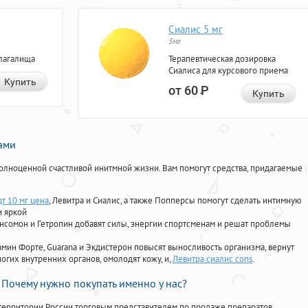
Сиалис 5 мг
5мг
лагалища
Терапевтическая дозировка
Сиалиса для курсового приема
Купить
от 60
Р
Купить
нами
олноценной счастливой инитмной жизни. Вам помогут средства, придагаемые
т 10 мг цена
, Левитра и Сиалис, а также Попперсы помогут сделать интимную
и яркой
Ансомон и Гетропин добавят силы, энергии спортсменам и решат проблемы
ориамин Форте, Guarana и Экдистерон повысят выносливость организма, вернут
огих внутренних органов, омолодят кожу, и,
Левитра сиалис cons
.
Почему нужно покупать именно у нас?
территории России торговым представителем по продаже препаратов