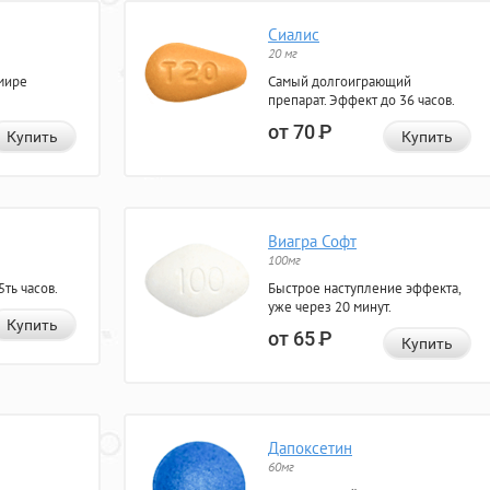
Сиалис
20 мг
мире
Самый долгоиграющий
препарат. Эффект до 36 часов.
от 70
Р
Купить
Купить
Виагра Софт
100мг
ть часов.
Быстрое наступление эффекта,
уже через 20 минут.
Купить
от 65
Р
Купить
Дапоксетин
60мг