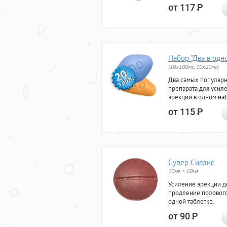
от 117
Р
Набор "Два в одн
(10x100мг, 10x20мг)
Два самых популяр
препарата для усил
эрекции в одном на
от 115
Р
Супер Сиалис
20мг + 60мг
Усиление эрекции до
продление полового
одной таблетке.
от 90
Р