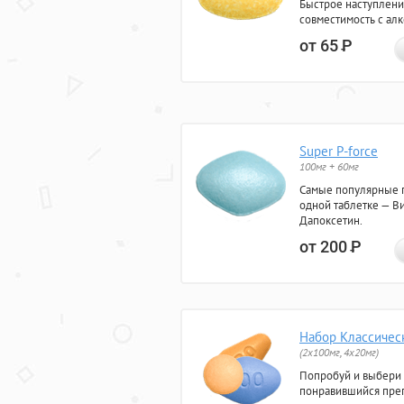
Быстрое наступлени
совместимость с ал
от 65
Р
Super P-force
100мг + 60мг
Самые популярные 
одной таблетке — Ви
Дапоксетин.
от 200
Р
Набор Классичес
(2x100мг, 4x20мг)
Попробуй и выбери
понравившийся преп