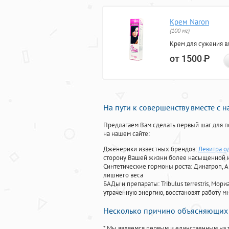
Крем Naron
(100 мг)
Крем для сужения в
от 1500
Р
На пути к совершенству вместе с 
Предлагаем Вам сделать первый шаг для п
на нашем сайте:
Дженерики известных брендов:
Левитра од
сторону Вашей жизни более насыщенной 
Синтетические гормоны роста
: Динатроп, 
лишнего веса
БАДы и препараты:
Tribulus terrestris, М
утраченную энергию, восстановят работу мн
Несколько причино объясняющих 
* Мы являемся первым и единственным на 