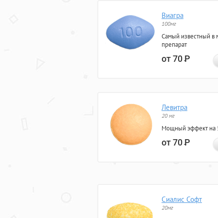
Виагра
100мг
Самый известный в 
препарат
от 70
Р
Левитра
20 мг
Мощный эффект на 5
от 70
Р
Сиалис Софт
20мг