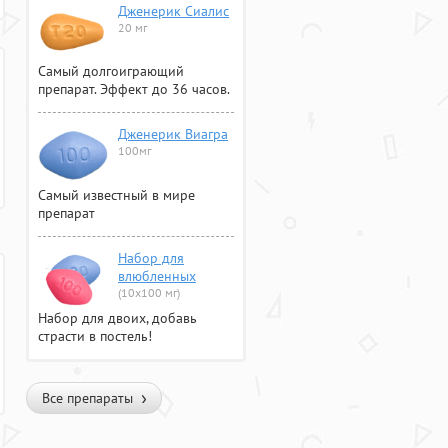
Дженерик Сиалис
20 мг
Самый долгоиграющий
препарат. Эффект до 36 часов.
Дженерик Виагра
100мг
Самый известный в мире
препарат
Набор для
влюбленных
(10х100 мг)
Набор для двоих, добавь
страсти в постель!
Все препараты