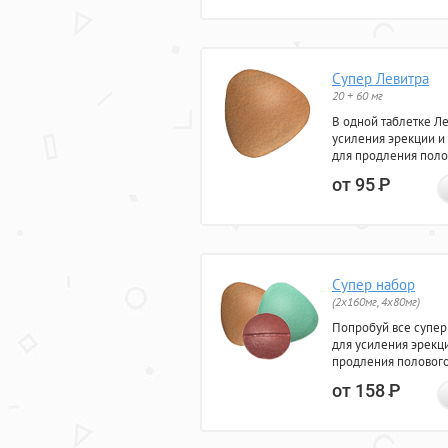
Супер Левитра
20 + 60 мг
В одной таблетке Л
усиления эрекции и
для продления поло
от 95
Р
Супер набор
(2х160мг, 4х80мг)
Попробуй все супер
для усиления эрекц
продления полового
от 158
Р