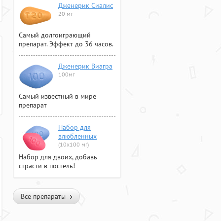
Дженерик Сиалис
20 мг
Самый долгоиграющий
препарат. Эффект до 36 часов.
Дженерик Виагра
100мг
Самый известный в мире
препарат
Набор для
влюбленных
(10х100 мг)
Набор для двоих, добавь
страсти в постель!
Все препараты