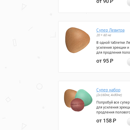
от 90
Р
Супер Левитра
20 + 60 мг
В одной таблетке Л
усиления эрекции и
для продления поло
от 95
Р
Супер набор
(2х160мг, 4х80мг)
Попробуй все супер
для усиления эрекц
продления полового
от 158
Р