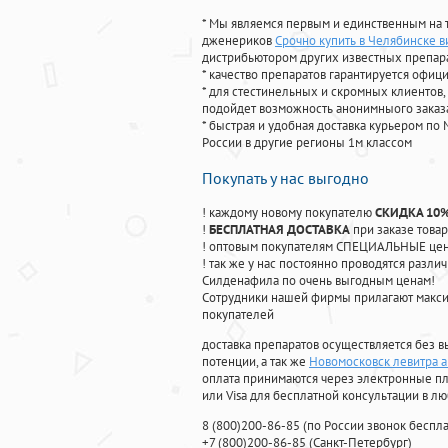
* Мы являемся первым и единственным на 
дженериков
Срочно купить в Челябинске в
дистрибьютором других известных препар
* качество препаратов гарантируется офи
* для стестинельных и скромных клиентов,
подойдет возможность анонимныого заказа
* быстрая и удобная доставка курьером по 
России в другие регионы 1м классом
Покупать у нас выгодно
! каждому новому покупателю
СКИДКА 10
!
БЕСПЛАТНАЯ ДОСТАВКА
при заказе товар
! оптовым покупателям СПЕЦИАЛЬНЫЕ цены
! так же у нас постоянно проводятся раз
Силденафила по очень выгодным ценам!
Cотрудники нашей фирмы прилагают макси
покупателей
доставка препаратов осуществляется без в
потенции, а так же
Новомосковск левитра а
оплата принимаются через электронные пл
или Visa для бесплатной консультации в л
8
(800
)200-86-85
(
по России звонок беспла
+7
(800
)200-86-85
(
Санкт-Петербург)