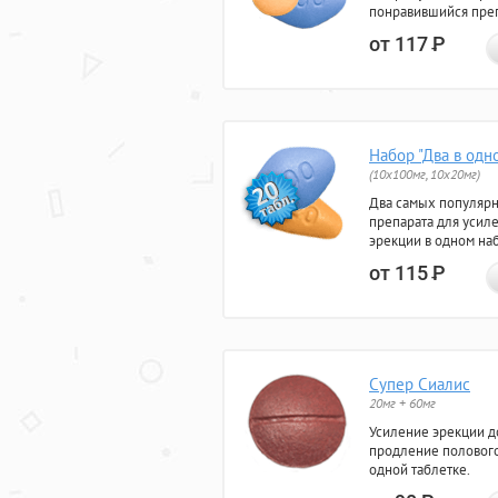
понравившийся преп
от 117
Р
Набор "Два в одн
(10x100мг, 10x20мг)
Два самых популяр
препарата для усил
эрекции в одном на
от 115
Р
Супер Сиалис
20мг + 60мг
Усиление эрекции до
продление полового
одной таблетке.