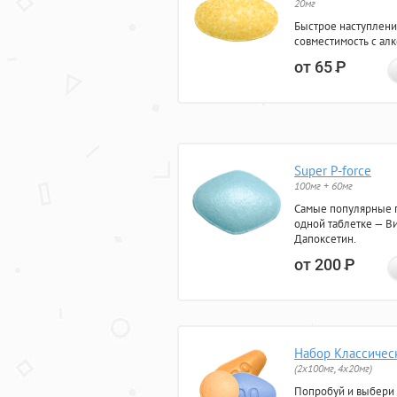
20мг
Быстрое наступлени
совместимость с ал
от 65
Р
Super P-force
100мг + 60мг
Самые популярные 
одной таблетке — Ви
Дапоксетин.
от 200
Р
Набор Классичес
(2x100мг, 4x20мг)
Попробуй и выбери