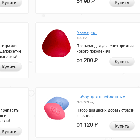
от 90
Р
Купить
Купить
Аванафил
100 мг
евитра для
Препарат для усиления эрекции
 Дапоксетин
нового поколения!
вого акта!
от 200
Р
Купить
Купить
Набор для влюбленных
(10х100 мг)
 препараты
Набор для двоих, добавь страсти
ии и
в постель!
 акта!
от 120
Р
Купить
Купить