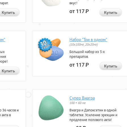
арат.
вкус!
от 117
Р
Купить
Купить
ом"
Набор "Три в одном"
(10x100мг, 20x20мг)
ных
Большой набор из 3-х
ения
препаратов.
боре!
от 117
Р
Купить
Купить
Супер Виагра
100 + 60 мг
 36 часов и
Виагра и Дапоксетин в одной
 акта в
таблетке. Усиление эрекции и
продление полового акта!