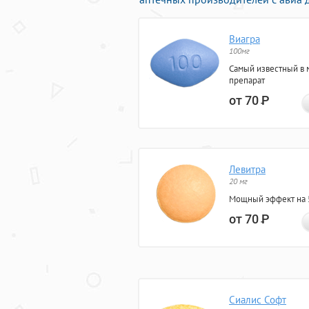
Виагра
100мг
Самый известный в 
препарат
от 70
Р
Левитра
20 мг
Мощный эффект на 5
от 70
Р
Сиалис Софт