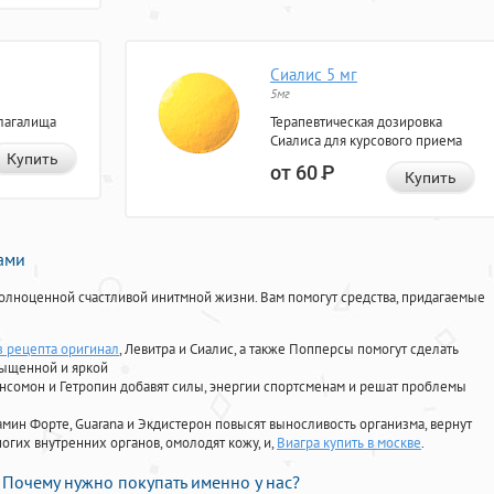
Сиалис 5 мг
5мг
лагалища
Терапевтическая дозировка
Сиалиса для курсового приема
Купить
от 60
Р
Купить
нами
олноценной счастливой инитмной жизни. Вам помогут средства, придагаемые
з рецепта оригинал
, Левитра и Сиалис, а также Попперсы помогут сделать
сыщенной и яркой
Ансомон и Гетропин добавят силы, энергии спортсменам и решат проблемы
ориамин Форте, Guarana и Экдистерон повысят выносливость организма, вернут
огих внутренних органов, омолодят кожу, и,
Виагра купить в москве
.
Почему нужно покупать именно у нас?