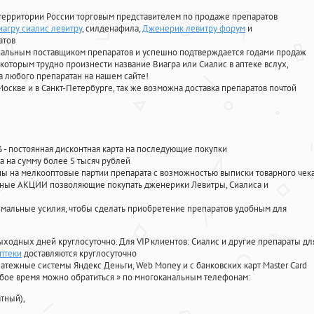
территории России торговым представителем по продаже препаратов
иагру сиалис левитру
, силденафила
,
Дженерик левитру форум
и
атов
циальным поставщиком препаратов и успешно подтверждается годами продаж
 которым трудно произнести название Виагра или Сиалис в аптеке вслух,
 любого препаратан на нашем сайте!
Москве и в Санкт-Петербурге, так же возможна доставка препаратов почтой
%
- постоянная дисконтная карта на последующие покупки
а на сумму более 5 тысяч рублей
 на мелкооптовые партии препарата с возможностью выписки товарного чек
личные АКЦИИ позволяющие покупать дженерики Левитры, Сиалиса и
мальные усилия, чтобы сделать приобретение препаратов удобным для
ыходных дней круглосуточно. Для VIP клиентов: Сиалис и другие препараты дл
птеки
доставляются круглосуточно
атежные системы Яндекс Деньги, Web Money и с банковских карт Master Card
юбое время можно обратиться
»
по многоканальным телефонам:
тный),