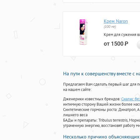
Крем Naron
(100 мг)
Крем для сужения в
от 1500
Р
На пути к совершенству вместе с 
Предлагаем Вам сделать первый шаг для п
на нашем сайте:
Дженерики известных брендов:
Сиалис бе
интимную сторону Вашей жизни более на
Синтетические гормоны роста
: Динатроп, 
лишнего веса
БАДы и препараты:
Tribulus terrestris, М
утраченную энергию, восстановят работу мн
Несколько причино объясняющих 