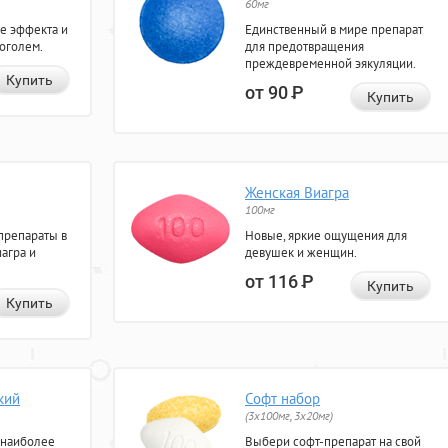
60мг
е эффекта и
Единственный в мире препарат
коголем.
для предотвращения
преждевременной эякуляции.
Купить
от 90
Р
Купить
Женская Виагра
100мг
препараты в
Новые, яркие ощущения для
агра и
девушек и женщин.
от 116
Р
Купить
Купить
кий
Софт набор
(3x100мг, 3x20мг)
 наиболее
Выбери софт-препарат на свой