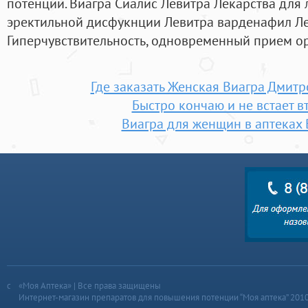
потенции. Виагра Сиалис Левитра Лекарства для
эректильной дисфукнции Левитра варденафил Ле
Гиперчувствительность, одновременный прием ор
Где заказать Женская Виагра Дмит
Быстро кончаю и не встает в
Виагра для женщин в аптеках 
«Моя Аптека» | Все права защищены
Интернет-магазин препаратов для повышения потенции “Моя аптека” 201