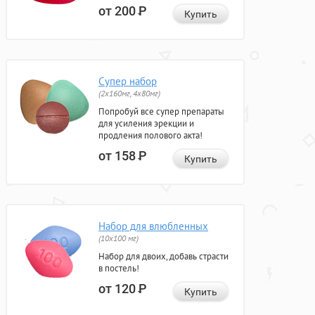
от 200
Р
Купить
Супер набор
(2х160мг, 4х80мг)
Попробуй все супер препараты
для усиления эрекции и
продления полового акта!
от 158
Р
Купить
Набор для влюбленных
(10х100 мг)
Набор для двоих, добавь страсти
в постель!
от 120
Р
Купить