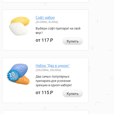
Софт набор
(3x100мг, 3x20мг)
Выбери софт-препарат на свой
вкус!
от 117
Р
Купить
Набор "Два в одном"
(10x100мг, 10x20мг)
Два самых популярных
препарата для усиления
эрекции в одном наборе!
от 115
Р
Купить