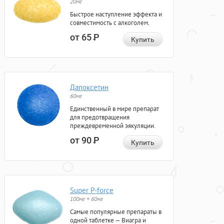
20мг
Быстрое наступление эффекта и
совместимость с алкоголем.
от 65
Р
Купить
Дапоксетин
60мг
Единственный в мире препарат
для предотвращения
преждевременной эякуляции.
от 90
Р
Купить
Super P-force
100мг + 60мг
Самые популярные препараты в
одной таблетке — Виагра и